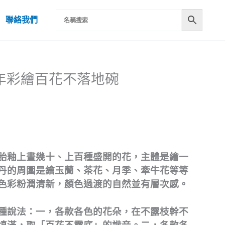
聯絡我們
國初年彩繪百花不落地碗
胎釉上畫幾十、上百種盛開的花，主體是繪一
丹的周圍是繪玉蘭、茶花、月季、牽牛花等等
色彩粉潤清新，顏色過渡的自然並有層次感。
種說法：一，各款各色的花朵，在不露枝幹不