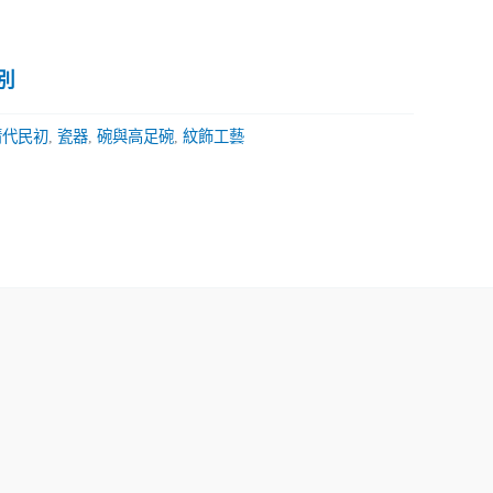
別
清代民初
,
瓷器
,
碗與高足碗
,
紋飾工藝