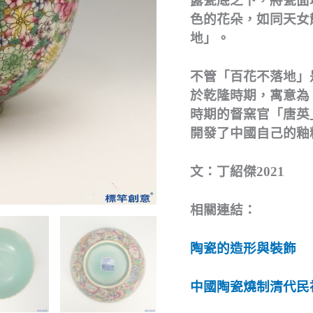
露瓷底之下，將瓷面
色的花朵，如同天女
地」。
不管「百花不落地」
於乾隆時期，寓意為
時期的督窯官「唐英
開發了中國自己的釉
文：丁紹傑2021
相關連結：
陶瓷的造形與裝飾
中國陶瓷燒制清代民