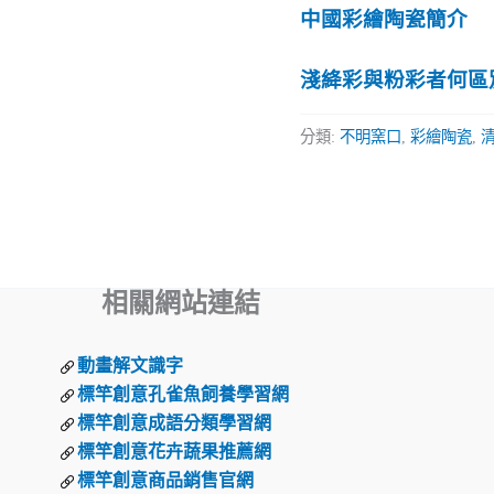
中國彩繪陶瓷簡介
淺絳彩與粉彩者何區
分類:
不明窯口
,
彩繪陶瓷
,
相關網站連結
動畫解文識字
標竿創意孔雀魚飼養學習網
標竿創意成語分類學習網
標竿創意花卉蔬果推薦網
標竿創意商品銷售官網