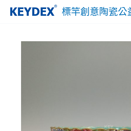
跳
標竿創意陶瓷公
至
主
要
內
容