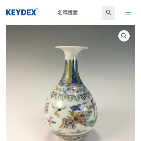
跳
至
主
要
內
容