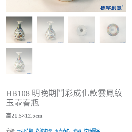
HB108 明晚期鬥彩成化款雲鳳紋
玉壺春瓶
高21.5×12.5cm
分類:
元明時期
,
彩繪陶瓷
,
玉壺春瓶
,
瓷器
,
紋飾圖案