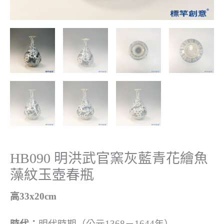
HB090 明洪武官窯灰藍青花繪魚
藻紋玉壺春瓶
高33x20cm
時代：
明代時期（公元1368－1644年）