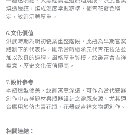
一層透明釉，入窯經高溫還原焰燒成。洪武官窯
燒造嚴謹，燒成溫度掌握精準，使青花發色穩
定，紋飾沉著厚重。
6.文化價值
洪武時期為明初瓷業重整階段，此瓶為早期官窯
體制下的代表作，顯示當時繼承元代青花技法並
加以改良的過程，風格厚重質樸，紋飾富含吉祥
寓意，歷史文化價值極高。
7.設計參考
本瓶造型優美，紋飾寓意深遠，可作為當代瓷器
創作中吉祥題材與瓶器設計之靈感來源。尤其適
合應用於仿古青花瓶、花器或吉祥文物類創作。
相關連結：