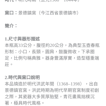
窯口：
景德鎮窯（今江西省景德鎮市）
簡介：
1.尺寸與器形描述
本瓶高33公分，腹徑約20公分，為典型玉壺春瓶
形制：小口，長頸，圓肩，鼓腹微收，下承圈
足，比例勻稱典雅。器身豐滿厚實，造型穩重端
莊。
2.時代與窯口說明
本品燒造於明代洪武年間（1368–1398），出自
景德鎮官窯。洪武時期為明代早期官窯制度初創
之際，其瓷器大多質厚胎堅，青花畫風拙樸沉
著，極具時代風格。