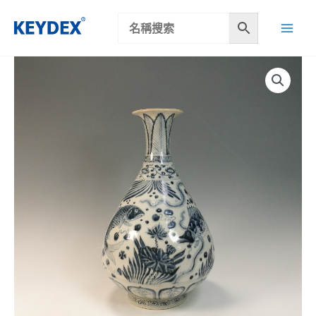
跳
至
主
要
內
容