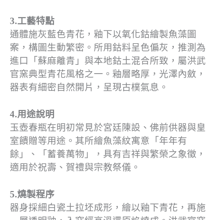
3.工藝特點
通體施灰藍色青花，釉下以氧化鈷繪製魚藻圖
案，構圖生動繁密。所用鈷料呈色偏灰，推測為
進口「蘇麻離青」與本地鈷土混合所致，屬洪武
官窯典型青花風格之一。釉層略厚，光澤內斂，
器表有細密自然開片，呈現古樸氣息。
4.用途說明
玉壺春瓶在明初常見於宮廷陳設、佛前供器與皇
室饋贈等用途。其所繪魚藻紋寓意「年年有
餘」、「蓄養萬物」，具有吉祥與繁榮之象徵，
適用於祝壽、賀禮與宗教祭儀。
5.燒製程序
器身採細白瓷土拉坯成形，繪以釉下青花，再施