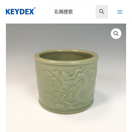
跳
至
主
要
內
容