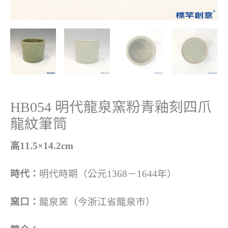
HB054 明代龍泉窯粉青釉刻四爪
龍紋筆筒
高11.5×14.2cm
時代：
明代時期（公元1368－1644年）
窯口：
龍泉窯（今浙江省龍泉市）