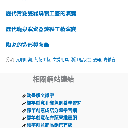
歷代青釉瓷器燒製工藝的演變
歷代龍泉窯瓷器燒製工藝演變
陶瓷的造形與裝飾
分類:
元明時期
,
刻花工藝
,
文房用具
,
浙江龍泉窯
,
瓷器
,
青釉瓷
相關網站連結
動畫解文識字
標竿創意孔雀魚飼養學習網
標竿創意成語分類學習網
標竿創意花卉蔬果推薦網
標竿創意商品銷售官網