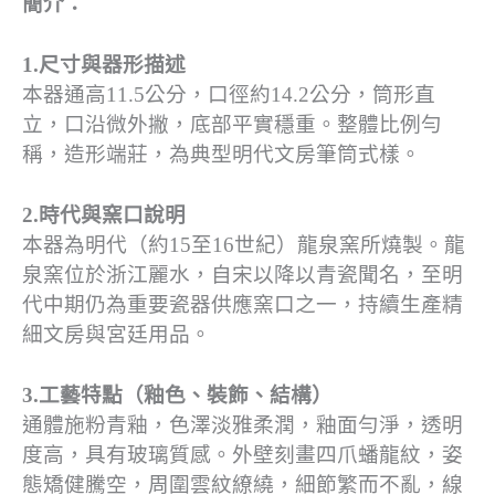
簡介：
1.尺寸與器形描述
本器通高11.5公分，口徑約14.2公分，筒形直
立，口沿微外撇，底部平實穩重。整體比例勻
稱，造形端莊，為典型明代文房筆筒式樣。
2.時代與窯口說明
本器為明代（約15至16世紀）龍泉窯所燒製。龍
泉窯位於浙江麗水，自宋以降以青瓷聞名，至明
代中期仍為重要瓷器供應窯口之一，持續生產精
細文房與宮廷用品。
3.工藝特點（釉色、裝飾、結構）
通體施粉青釉，色澤淡雅柔潤，釉面勻淨，透明
度高，具有玻璃質感。外壁刻畫四爪蟠龍紋，姿
態矯健騰空，周圍雲紋繚繞，細節繁而不亂，線