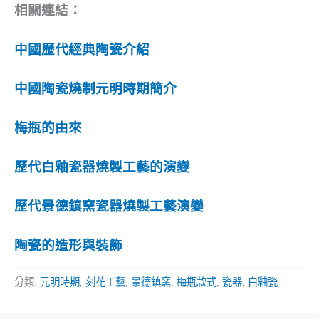
相關連結：
中國歷代經典陶瓷介紹
中國陶瓷燒制元明時期簡介
梅瓶的由來
歷代白釉瓷器燒製工藝的演變
歷代景德鎮窯瓷器燒製工藝演變
陶瓷的造形與裝飾
分類:
元明時期
,
刻花工藝
,
景德鎮窯
,
梅瓶款式
,
瓷器
,
白釉瓷