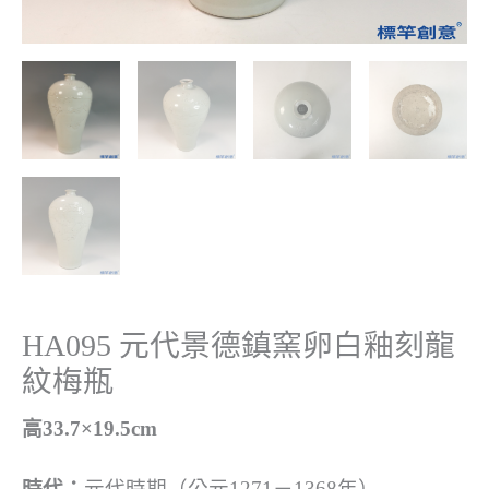
HA095 元代景德鎮窯卵白釉刻龍
紋梅瓶
高33.7×19.5cm
時代：
元代時期（公元1271－1368年）