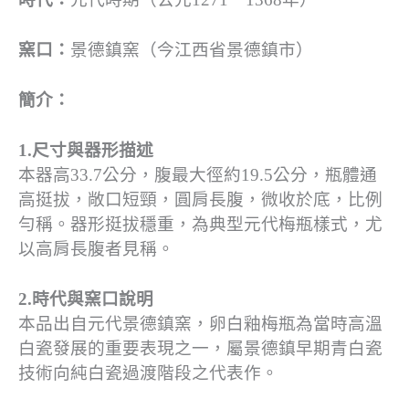
窯口：
景德鎮窯（今江西省景德鎮市）
簡介：
1.尺寸與器形描述
本器高33.7公分，腹最大徑約19.5公分，瓶體通
高挺拔，敞口短頸，圓肩長腹，微收於底，比例
勻稱。器形挺拔穩重，為典型元代梅瓶樣式，尤
以高肩長腹者見稱。
2.時代與窯口說明
本品出自元代景德鎮窯，卵白釉梅瓶為當時高溫
白瓷發展的重要表現之一，屬景德鎮早期青白瓷
技術向純白瓷過渡階段之代表作。