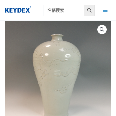
跳
至
主
要
內
容