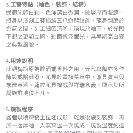
3.工藝特點（釉色、裝飾、結構）
通體施卵白釉，色澤潔白微潤，釉層厚而凝練。
瓶身以淺刻工藝描繪三爪遊龍紋飾，龍身翻騰於
雲氣之間，刻工細密清晰，隱現於釉下，於光照
下觀之更顯立體。釉面微泛銀光，具早期高白瓷
之典型風貌。
4.用途說明
此類梅瓶原為貯酒或香料之用，元代以降亦多作
陳設或陪葬器，尤見於貴族墓葬中，兼具實用與
象徵意涵。龍紋尤具權威與祥瑞意義，顯示其所
屬族群地位不凡。
5.燒製程序
器體以精煉瓷土拉坯成形，乾燥後施刻裝飾，再
施一層厚釉，入窯高溫一次燒成，燒製溫度約達