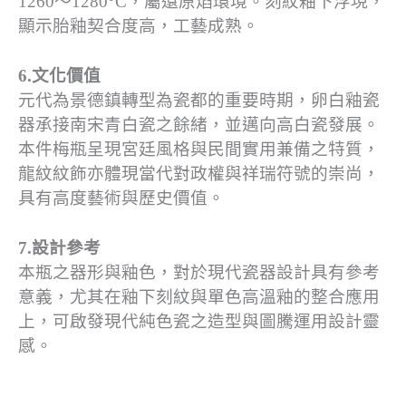
1260～1280°C，屬還原焰環境。刻紋釉下浮現，
顯示胎釉契合度高，工藝成熟。
6.文化價值
元代為景德鎮轉型為瓷都的重要時期，卵白釉瓷
器承接南宋青白瓷之餘緒，並邁向高白瓷發展。
本件梅瓶呈現宮廷風格與民間實用兼備之特質，
龍紋紋飾亦體現當代對政權與祥瑞符號的崇尚，
具有高度藝術與歷史價值。
7.設計參考
本瓶之器形與釉色，對於現代瓷器設計具有參考
意義，尤其在釉下刻紋與單色高溫釉的整合應用
上，可啟發現代純色瓷之造型與圖騰運用設計靈
感。