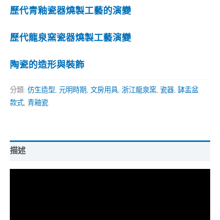
歷代青釉瓷器燒製工藝的演變
歷代龍泉窯瓷器燒製工藝演變
陶瓷的造形與裝飾
分類:
仿生造型
,
元明時期
,
文房用具
,
浙江龍泉窯
,
瓷器
,
缽盂盆
款式
,
青釉瓷
描述