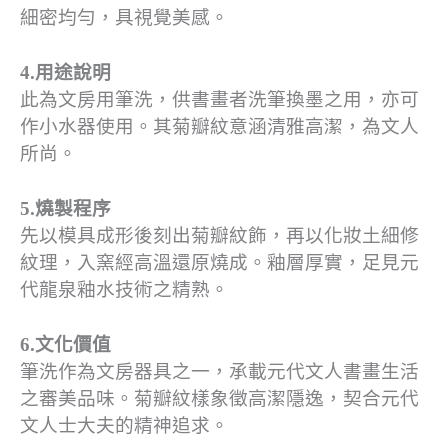
細密均勻，具視覺美感。
4.用途說明
此為文房用筆洗，供書畫者洗筆換墨之用，亦可
作小水器使用。其菊瓣紋意涵清雅高潔，為文人
所尚。
5.燒製程序
先以模具成形後刻出菊瓣紋飾，再以化妝土細修
紋理，入窯經高溫還原燒成。釉層厚實，足見元
代龍泉釉水技術之精熟。
6.文化價值
筆洗作為文房器具之一，承載元代文人書畫生活
之審美品味。菊瓣紋樣象徵高潔隱逸，契合元代
文人士大夫的精神追求。