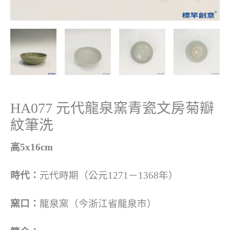
HA077 元代龍泉窯青瓷文房菊瓣
紋筆洗
高5x16cm
時代：
元代時期（公元1271－1368年）
窯口：
龍泉窯（今浙江省龍泉市）