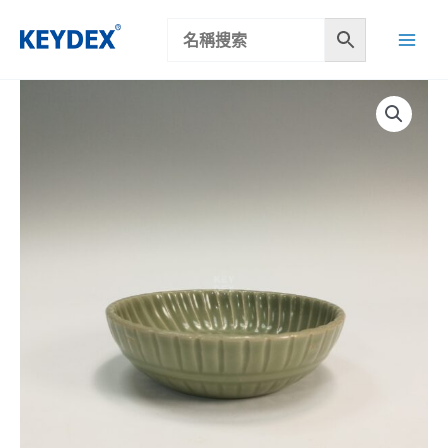
跳
至
主
要
內
容