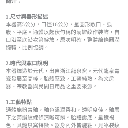
簡介：
1.尺寸與器形描述
本器高5公分，口徑16公分，呈圓形敞口、弧
腹、平底。通體以起伏勻稱的菊瓣紋作裝飾，自
口沿至底沿次第綻放，層次明確，整體線條圓潤
婉轉，比例協調。
2.時代與窯口說明
本器燒造於元代，出自浙江龍泉窯。元代龍泉青
瓷發展至高峰，胎體堅致，工藝純熟，為文房
器、宗教器與民間日用品之重要來源。
3.工藝特點
通體施粉青釉，釉色溫潤柔和，透明度佳，釉層
下之菊瓣紋線條清晰可辨。胎體露底，呈鐵褐
色，具龍泉窯特徵。器身內外皆施釉，見冰裂紋