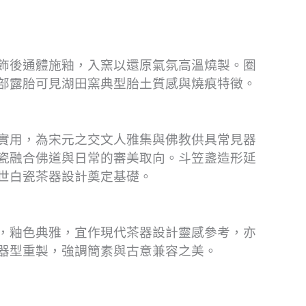
飾後通體施釉，入窯以還原氣氛高溫燒製。圈
部露胎可見湖田窯典型胎土質感與燒痕特徵。
實用，為宋元之交文人雅集與佛教供具常見器
瓷融合佛道與日常的審美取向。斗笠盞造形延
世白瓷茶器設計奠定基礎。
，釉色典雅，宜作現代茶器設計靈感參考，亦
器型重製，強調簡素與古意兼容之美。