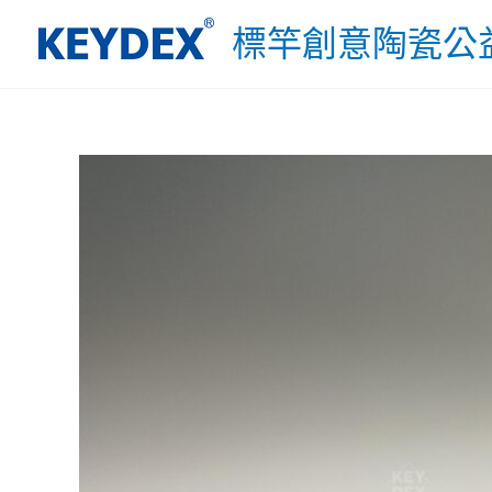
跳
標竿創意陶瓷公
至
主
要
內
容