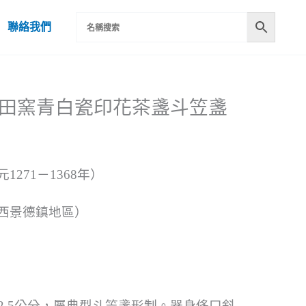
聯絡我們
代湖田窯青白瓷印花茶盞斗笠盞
1271－1368年）
西景德鎮地區）
2.5公分，屬典型斗笠盞形制。器身侈口斜