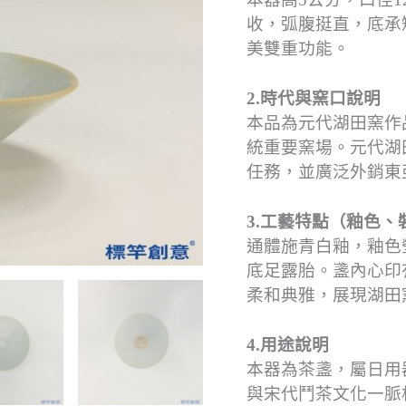
收，弧腹挺直，底承
美雙重功能。
2.時代與窯口說明
本品為元代湖田窯作
統重要窯場。元代湖
任務，並廣泛外銷東
3.工藝特點（釉色、
通體施青白釉，釉色
底足露胎。盞內心印
柔和典雅，展現湖田
4.用途說明
本器為茶盞，屬日用
與宋代鬥茶文化一脈