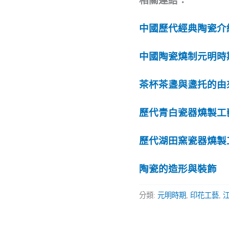
相關連結：
中國歷代經典陶瓷介
中國陶瓷燒制元明時
茶杯茶盞與盞托的由
歷代青白瓷器燒製工
歷代湖田窯瓷器燒製
陶瓷的造形與裝飾
分類:
元明時期
,
印花工藝
,