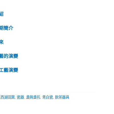
紹
期簡介
來
藝的演變
工藝演變
江西湖田窯
,
瓷器
,
盞與盞托
,
青白瓷
,
飲茶器具