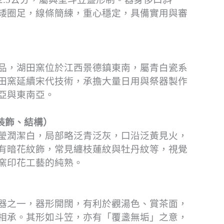
矮圈足，線條簡練，重心穩定，具備實用與審
品，湖田窯位於江西景德鎮東南，屬青白瓷系
田窯延續宋代技術，承擔大量日用與祭器製作
亞與東南亞。
裝飾、結構）
瑩潤潔白，局部略泛青泛灰，口沿泛黃見火，
有暗花紋飾，常見纏枝蓮紋與牡丹紋等，視覺
窯印花工藝的純熟。
器之一，器形開闊，有利於觀湯色、賞茶面，
相承。其形如斗笠，亦有「覆盞無垢」之意，