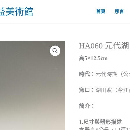
益美術館
首頁
序言
HA060 元
高5×12.5cm
時代：
元代時期（公元
窯口：
湖田窯（今江
簡介：
1.尺寸與器形描述
本器高5公分，口徑1