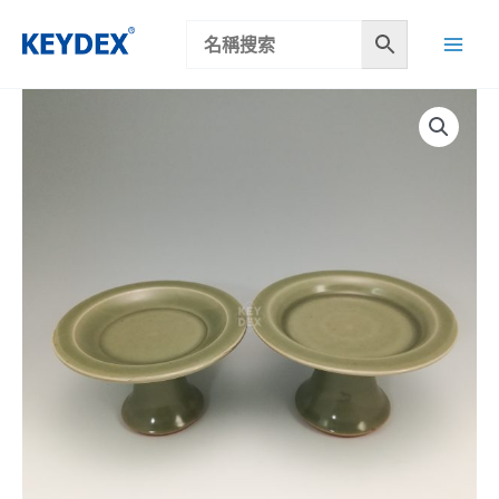
跳
至
主
要
內
容