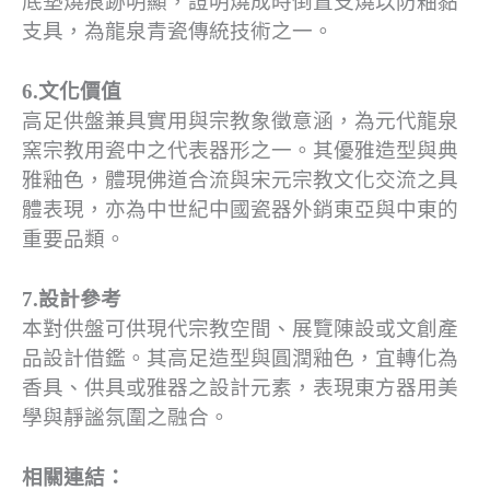
底墊燒痕跡明顯，證明燒成時倒置支燒以防釉黏
支具，為龍泉青瓷傳統技術之一。
6.文化價值
高足供盤兼具實用與宗教象徵意涵，為元代龍泉
窯宗教用瓷中之代表器形之一。其優雅造型與典
雅釉色，體現佛道合流與宋元宗教文化交流之具
體表現，亦為中世紀中國瓷器外銷東亞與中東的
重要品類。
7.設計參考
本對供盤可供現代宗教空間、展覽陳設或文創產
品設計借鑑。其高足造型與圓潤釉色，宜轉化為
香具、供具或雅器之設計元素，表現東方器用美
學與靜謐氛圍之融合。
相關連結：