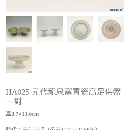
HA025 元代龍泉窯青瓷高足供盤
一對
高8.7×13.6cm
時代：
元代時期（公元1271－1368年）