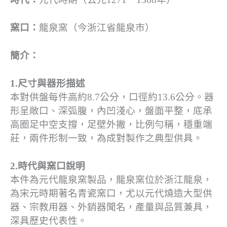
窯口：
龍泉窯（今浙江省龍泉市）
簡介：
1.尺寸與器形描述
本對供盤每件高約8.7公分，口徑約13.6公分。器
形呈敞口、深弧腹，內凹淺心，盤面平整，底承
高圈足中空支撐，足壁外撇，比例勻稱，穩重端
莊，兩件形制一致，為成對製作之典型供具。
2.時代與窯口說明
本件為元代龍泉窯製品，龍泉窯位於浙江龍泉，
為宋元時期著名青瓷窯口，尤以元代燒造大型供
器、宗教用器、外銷器聞名，產量與品質兼具，
深具歷史代表性。