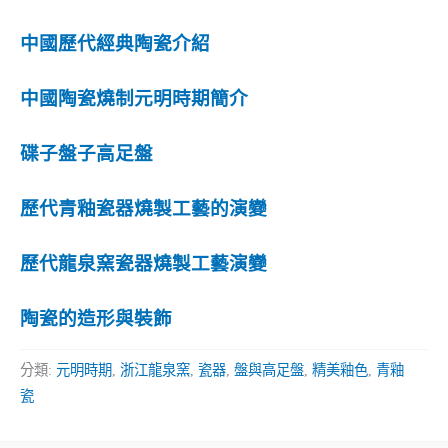
中國歷代經典陶瓷介紹
中國陶瓷燒制元明時期簡介
碟子盤子高足盤
歷代青釉瓷器燒製工藝的演變
歷代龍泉窯瓷器燒製工藝演變
陶瓷的造形與裝飾
分類:
元明時期
,
浙江龍泉窯
,
瓷器
,
盤與高足盤
,
精美釉色
,
青釉
瓷