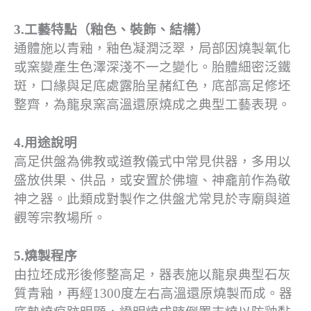
3.工藝特點（釉色、裝飾、結構）
通體施以青釉，釉色凝潤泛翠，局部因燒製氧化
或窯變產生色澤深淺不一之變化。胎體細密泛鐵
斑，口緣與足底處露胎呈赭紅色，底部高足修坯
整齊，為龍泉窯高溫還原燒成之典型工藝表現。
4.用途說明
高足供盤為佛教或道教儀式中常見供器，多用以
盛放供果、供品，或安置於佛壇、神龕前作為敬
神之器。此類成對製作之供盤尤常見於寺廟與道
觀等宗教場所。
5.燒製程序
由拉坯成形後修整高足，器表施以龍泉典型石灰
質青釉，再經1300度左右高溫還原燒製而成。器