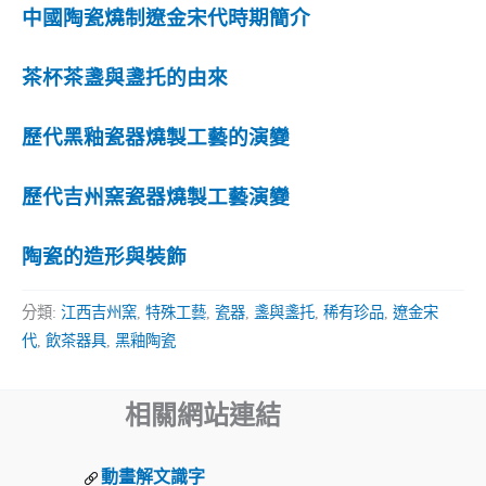
中國陶瓷燒制遼金宋代時期簡介
茶杯茶盞與盞托的由來
歷代黑釉瓷器燒製工藝的演變
歷代吉州窯瓷器燒製工藝演變
陶瓷的造形與裝飾
分類:
江西吉州窯
,
特殊工藝
,
瓷器
,
盞與盞托
,
稀有珍品
,
遼金宋
代
,
飲茶器具
,
黑釉陶瓷
相關網站連結
動畫解文識字