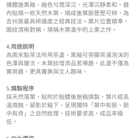
通體施黑釉，釉色勻潤深沉，光澤沉靜柔和。器
內貼燒一枚天然木葉，燒成後葉脈歷歷可辨，為
吉州窯最具辨識度之經典技法。葉片位置精準，
圖紋清晰對稱，堪稱木葉盞中的上乘之作。
4.用途說明
為南宋點茶法所用茶盞，黑釉可突顯茶湯泡沫的
色澤與層次，木葉紋增添品茗禪趣。此盞不僅為
實用器，更具審美與文人趣味。
5.燒製程序
採天然落葉，貼附於胎體後施釉燒製，葉片經高
溫燒蝕，留影於釉下，呈現獨特「葉中有脈、脈
中有骨」之自然紋理。技術要求高，成品率極
低。