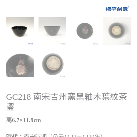
GC218 南宋吉州窯黑釉木葉紋茶
盞
高6.7×11.9cm
時代：
南宋時期（公元1127－1279年）