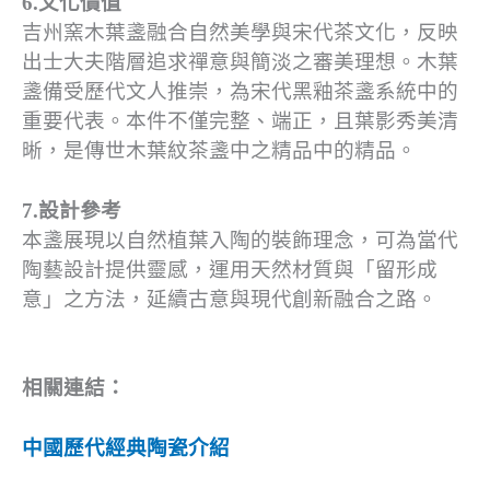
6.文化價值
吉州窯木葉盞融合自然美學與宋代茶文化，反映
出士大夫階層追求禪意與簡淡之審美理想。木葉
盞備受歷代文人推崇，為宋代黑釉茶盞系統中的
重要代表。本件不僅完整、端正，且葉影秀美清
晰，是傳世木葉紋茶盞中之精品中的精品。
7.設計參考
本盞展現以自然植葉入陶的裝飾理念，可為當代
陶藝設計提供靈感，運用天然材質與「留形成
意」之方法，延續古意與現代創新融合之路。
相關連結：
中國歷代經典陶瓷介紹