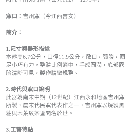
窯口：
吉州窯（今江西吉安）
簡介：
1.尺寸與器形描述
本盞高6.7公分，口徑11.9公分，敞口，弧腹，圈
足小巧有力。整體比例適中，手感圓潤，底部露
胎清晰可見，製作精緻規整。
2.時代與窯口說明
此器為南宋中期（12世紀）江西永和地區吉州窯
所製，屬宋代民窯代表作之一，吉州窯以燒製黑
釉與木葉紋茶盞聞名於世。
3.工藝特點