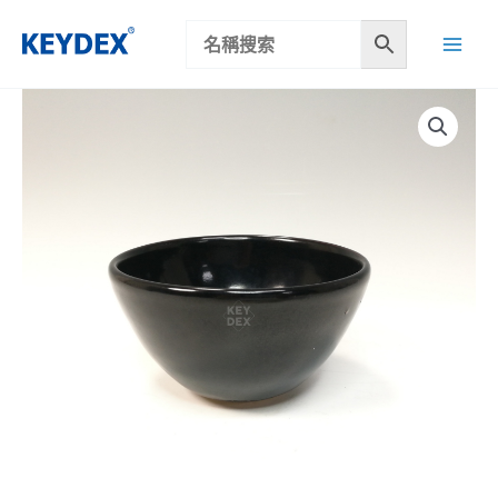
跳
至
主
要
內
容