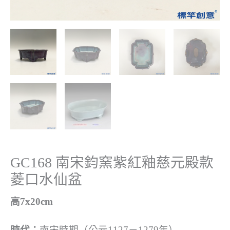
GC168 南宋鈞窯紫紅釉慈元殿款
菱口水仙盆
高7x20cm
時代：
南宋時期（公元1127－1279年）