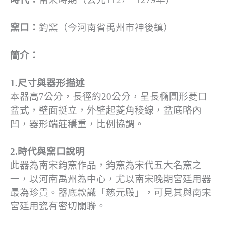
窯口：
鈞窯（今河南省禹州市神後鎮）
簡介：
1.尺寸與器形描述
本器高7公分，長徑約20公分，呈長橢圓形菱口
盆式，壁面挺立，外壁起菱角稜線，盆底略內
凹，器形端莊穩重，比例協調。
2.時代與窯口說明
此器為南宋鈞窯作品，鈞窯為宋代五大名窯之
一，以河南禹州為中心，尤以南宋晚期宮廷用器
最為珍貴。器底款識「慈元殿」，可見其與南宋
宮廷用瓷有密切關聯。