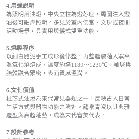
4.用途說明
為照明用油燈，中央立柱為燈芯座，周圍注入燈
油後可點燃照明。多見於室內佛堂、文房或夜間
活動場景，具實用與儀式雙重功能。
5.燒製程序
以細白胎泥手工成形後修整，再整體施釉入窯高
溫氧化焰燒成，溫度約達1180～1230℃。釉層與
胎體融合緊密，表面質感溫潤。
6.文化價值
柱芯式油燈為宋代常見器類之一，反映古人日常
生活方式與器物功能之演進。龍泉青瓷以其典雅
造型與高超釉藝，成為宋代審美代表。
7.設計參考