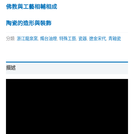
佛教與工藝相輔相成
陶瓷的造形與裝飾
分類:
浙江龍泉窯
,
燭台油燈
,
特殊工藝
,
瓷器
,
遼金宋代
,
青釉瓷
描述