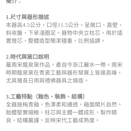
簡介：
1.尺寸與器形描述
本器高4.5公分，口徑11.5公分，呈敞口、直壁、
斜收腹，下承淺圈足。器物中央立柱芯，用於插
置燈芯，整體造型簡潔穩重，比例協調。
2.時代與窯口說明
屬南宋龍泉窯作品，產自今浙江麗水一帶。南宋
時期龍泉窯在青瓷工藝與器形發展上皆達高峰，
尤其擅長日用與禮佛器具之燒造。
3.工藝特點（釉色、裝飾、結構）
全器施梅青釉，色澤柔和通透，釉面開片自然。
胎體堅實細緻，柱芯與主體一體成形，製作精
良，結構嚴謹，反映宋代工藝成熟度。