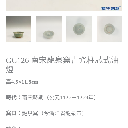
GC126 南宋龍泉窯青瓷柱芯式油
燈
高4.5×11.5cm
時代：
南宋時期（公元1127－1279年）
窯口：
龍泉窯（今浙江省龍泉市）