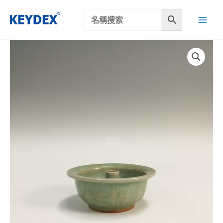
跳
至
主
要
內
容