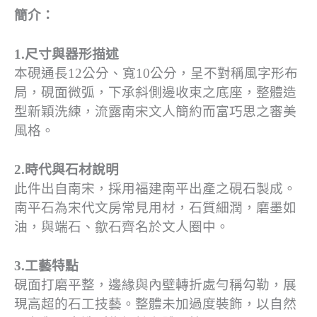
簡介：
1.尺寸與器形描述
本硯通長12公分、寬10公分，呈不對稱風字形布
局，硯面微弧，下承斜側邊收束之底座，整體造
型新穎洗練，流露南宋文人簡約而富巧思之審美
風格。
2.時代與石材說明
此件出自南宋，採用福建南平出產之硯石製成。
南平石為宋代文房常見用材，石質細潤，磨墨如
油，與端石、歙石齊名於文人圈中。
3.工藝特點
硯面打磨平整，邊緣與內壁轉折處勻稱勾勒，展
現高超的石工技藝。整體未加過度裝飾，以自然