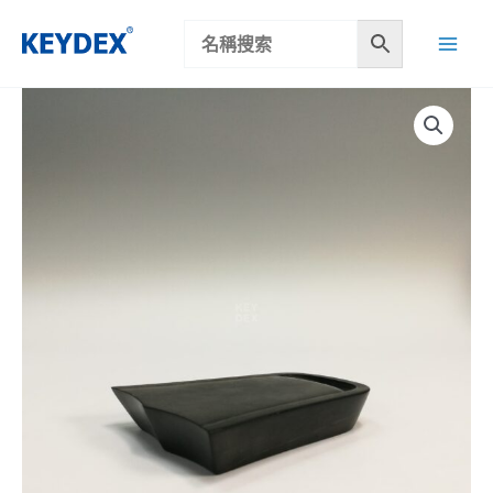
跳
至
主
要
內
容