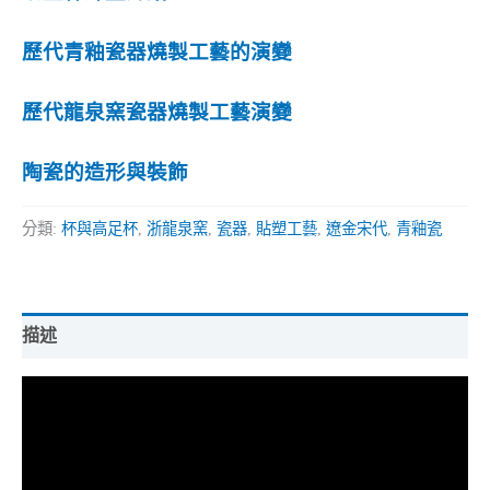
歷代青釉瓷器燒製工藝的演變
歷代龍泉窯瓷器燒製工藝演變
陶瓷的造形與裝飾
分類:
杯與高足杯
,
浙龍泉窯
,
瓷器
,
貼塑工藝
,
遼金宋代
,
青釉瓷
描述