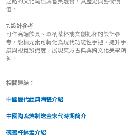
之路的文化輸出與審美融合，具歷史與藝術價
值。
7.設計參考
可作高端飲具、單柄茶杯或文創把杯的設計參
考，龍柄元素可轉化為現代功能性手把，提升手
感與視覺辨識度，展現東方古典與跨文化美學精
神。
相關連結：
中國歷代經典陶瓷介紹
中國陶瓷燒制遼金宋代時期簡介
碗盞杯鉢盂介紹