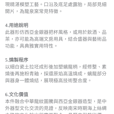
現精湛模塑工藝。口沿及底足處露胎，局部見細
開片，為龍泉窯常見特徵。
4.用途說明
此器形仿西亞金銀器把杯風格，或用於飲酒、品
茶，亦可能為高端文房用具，結合盛器與藝術品
功能，具典雅實用特性。
5.燒製程序
以細白瓷土拉坯成形後加塑螭龍柄，經修整、素
燒後再施粉青釉，採還原焰高溫燒成，螭龍部分
與器身一體燒結，展現極高技術整合度。
6.文化價值
本件融合中華龍紋圖騰與西亞金銀器造型，是中
外器型文化交流的見證，反映南宋時期海上絲綢