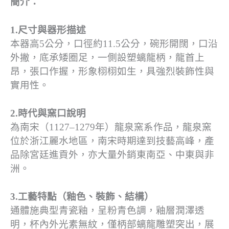
簡介：
1.尺寸與器形描述
本器高5公分，口徑約11.5公分，碗形開闊，口沿
外撇，底承矮圈足，一側設塑螭龍柄，龍首上
昂，張口作握，形象栩栩如生，具強烈裝飾性與
實用性。
2.時代與窯口說明
為南宋（1127–1279年）龍泉窯系作品，龍泉窯
位於浙江麗水地區，南宋時期達到技藝高峰，產
品除宮廷進貢外，亦大量外銷東南亞、中東與非
洲。
3.工藝特點（釉色、裝飾、結構）
通體施典型青瓷釉，呈粉青色調，釉層潤澤透
明，杯內外光素無紋，僅柄部螭龍雕塑突出，展