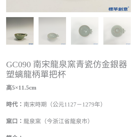
GC090 南宋龍泉窯青瓷仿金銀器
塑螭龍柄單把杯
高5×11.5cm
時代：
南宋時期（公元1127－1279年）
窯口：
龍泉窯（今浙江省龍泉市）