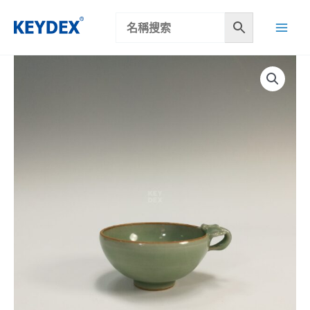
跳
至
主
要
內
容