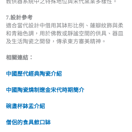
教供器系統中之特殊地位與宋代窯業多樣性。
7.設計參考
適合當代設計中借用其缽形比例、蓮瓣紋飾與柔
和青釉色調，用於佛教或靜謐空間的供具、器皿
及生活陶瓷之開發，傳承東方審美精神。
相關連結：
中國歷代經典陶瓷介紹
中國陶瓷燒制遼金宋代時期簡介
碗盞杯鉢盂介紹
僧侶的食具歛口缽