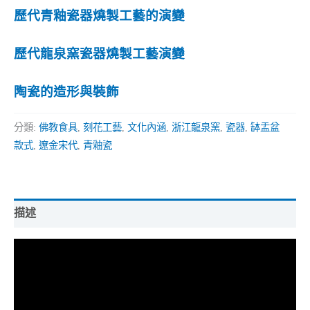
歷代青釉瓷器燒製工藝的演變
歷代龍泉窯瓷器燒製工藝演變
陶瓷的造形與裝飾
分類:
佛教食具
,
刻花工藝
,
文化內涵
,
浙江龍泉窯
,
瓷器
,
缽盂盆
款式
,
遼金宋代
,
青釉瓷
描述