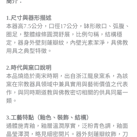
簡介：
1.尺寸與器形描述
本器高7.5公分，口徑17公分，缽形敞口、弧腹、
圈足，整體線條圓潤舒展，比例勻稱，結構穩
定，器身外壁刻蓮瓣紋，內壁光素潔淨，具佛教
用具之典型特徵。
2.時代與窯口說明
本品燒造於南宋時期，出自浙江龍泉窯系，為該
窯在宗教器具領域中兼具實用與藝術價值之代表
作，與同時期道教與佛教密切相關的供具同屬一
類。
3.工藝特點（釉色、裝飾、結構）
通體施青釉，釉層溫潤厚實，泛粉青色調，釉面
晶瑩澤潤，略見細密開片。器外刻蓮瓣紋飾，刀