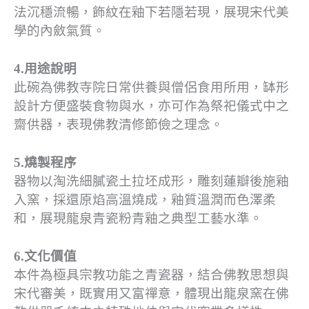
法沉穩流暢，飾紋在釉下若隱若現，展現宋代美
學的內斂氣質。
4.用途說明
此碗為佛教寺院日常供養與僧侶食用所用，缽形
設計方便盛裝食物與水，亦可作為祭祀儀式中之
齋供器，表現佛教清修節儉之理念。
5.燒製程序
器物以淘洗細膩瓷土拉坯成形，雕刻蓮瓣後施釉
入窯，採還原焰高溫燒成，釉質溫潤而色澤柔
和，展現龍泉青瓷粉青釉之典型工藝水準。
6.文化價值
本件為極具宗教功能之青瓷器，結合佛教思想與
宋代審美，既實用又富禪意，體現出龍泉窯在佛