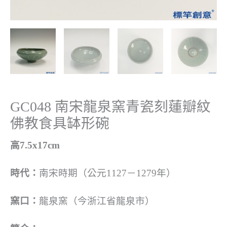
GC048 南宋龍泉窯青瓷刻蓮瓣紋
佛教食具缽形碗
高7.5x17cm
時代：
南宋時期（公元1127－1279年）
窯口：
龍泉窯（今浙江省龍泉市）