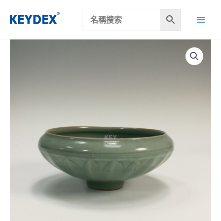
跳
至
主
要
內
容