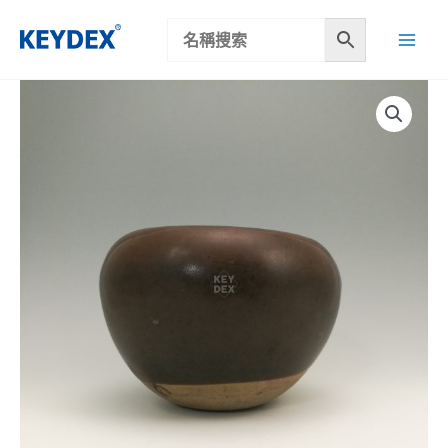
跳
至
主
要
內
容