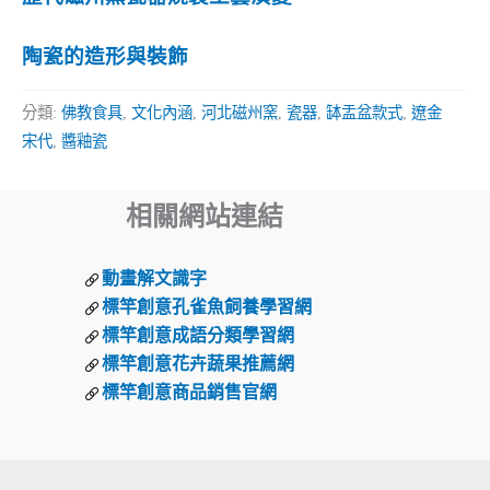
陶瓷的造形與裝飾
分類:
佛教食具
,
文化內涵
,
河北磁州窯
,
瓷器
,
缽盂盆款式
,
遼金
宋代
,
醬釉瓷
相關網站連結
動畫解文識字
標竿創意孔雀魚飼養學習網
標竿創意成語分類學習網
標竿創意花卉蔬果推薦網
標竿創意商品銷售官網