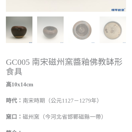
GC005 南宋磁州窯醬釉佛教缽形
食具
高10x14cm
時代：
南宋時期（公元1127－1279年）
窯口：
磁州窯（今河北省邯鄲磁縣一帶）