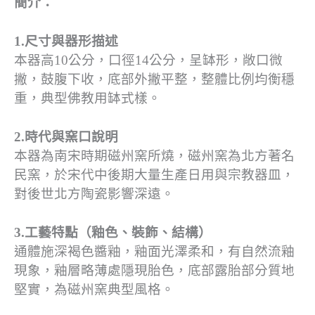
簡介：
1.尺寸與器形描述
本器高10公分，口徑14公分，呈缽形，敞口微
撇，鼓腹下收，底部外撇平整，整體比例均衡穩
重，典型佛教用缽式樣。
2.時代與窯口說明
本器為南宋時期磁州窯所燒，磁州窯為北方著名
民窯，於宋代中後期大量生產日用與宗教器皿，
對後世北方陶瓷影響深遠。
3.工藝特點（釉色、裝飾、結構）
通體施深褐色醬釉，釉面光澤柔和，有自然流釉
現象，釉層略薄處隱現胎色，底部露胎部分質地
堅實，為磁州窯典型風格。