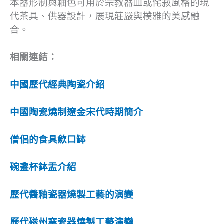
本器形制與釉色可用於宗教器皿或侘寂風格的現
代茶具、供器設計，展現莊嚴與樸雅的美感融
合。
相關連結：
中國歷代經典陶瓷介紹
中國陶瓷燒制遼金宋代時期簡介
僧侶的食具歛口缽
碗盞杯鉢盂介紹
歷代醬釉瓷器燒製工藝的演變
歷代磁州窯瓷器燒製工藝演變