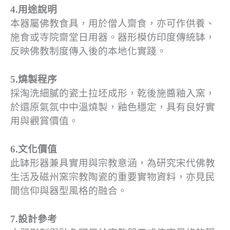
4.用途說明
本器屬佛教食具，用於僧人齋食，亦可作供養、
施食或寺院齋堂日用器。器形模仿印度傳統缽，
反映佛教制度傳入後的本地化實踐。
5.燒製程序
採淘洗細膩的瓷土拉坯成形，乾後施醬釉入窯，
於還原氣氛中中溫燒製，釉色穩定，具有良好實
用與觀賞價值。
6.文化價值
此缽形器兼具實用與宗教意涵，為研究宋代佛教
生活及磁州窯宗教陶瓷的重要實物資料，亦見民
間信仰與器型風格的融合。
7.設計參考