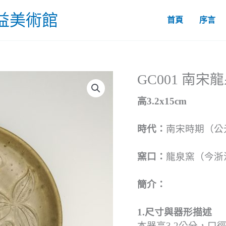
益美術館
首頁
序言
GC001 南
高3.2x15cm
時代：
南宋時期（公元
窯口：
龍泉窯（今浙
簡介：
1.尺寸與器形描述
本器高3.2公分，口