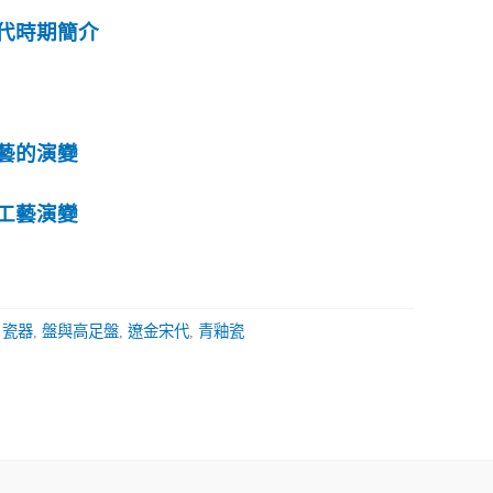
代時期簡介
藝的演變
工藝演變
,
瓷器
,
盤與高足盤
,
遼金宋代
,
青釉瓷