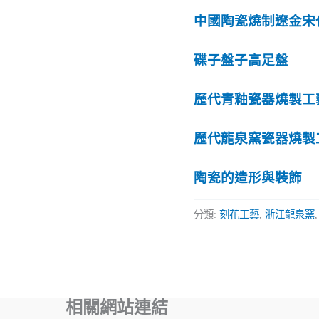
中國陶瓷燒制遼金宋
碟子盤子高足盤
歷代青釉瓷器燒製工
歷代龍泉窯瓷器燒製
陶瓷的造形與裝飾
分類:
刻花工藝
,
浙江龍泉窯
相關網站連結