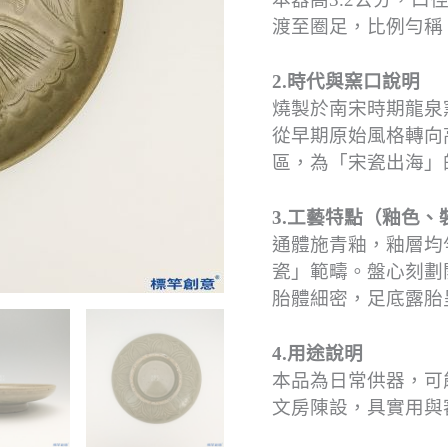
渡至圈足，比例勻稱
2.時代與窯口說明
燒製於南宋時期龍泉
從早期原始風格轉向
區，為「宋瓷出海」
3.工藝特點（釉色、
通體施青釉，釉層均
瓷」範疇。盤心刻劃
胎體細密，足底露胎
4.用途說明
本品為日常供器，可
文房陳設，具實用與