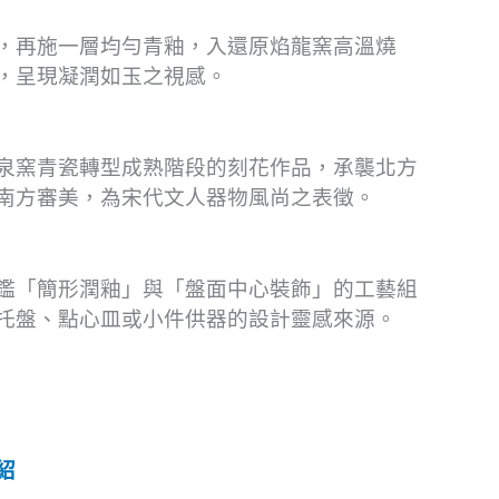
，再施一層均勻青釉，入還原焰龍窯高溫燒
，呈現凝潤如玉之視感。
泉窯青瓷轉型成熟階段的刻花作品，承襲北方
南方審美，為宋代文人器物風尚之表徵。
鑑「簡形潤釉」與「盤面中心裝飾」的工藝組
托盤、點心皿或小件供器的設計靈感來源。
紹