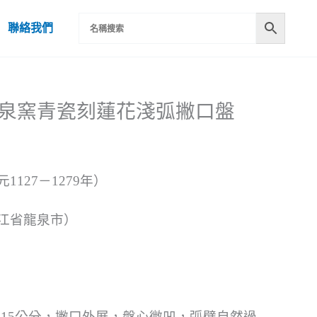
聯絡我們
宋龍泉窯青瓷刻蓮花淺弧撇口盤
1127－1279年）
江省龍泉市）
徑15公分，撇口外展，盤心微凹，弧壁自然過