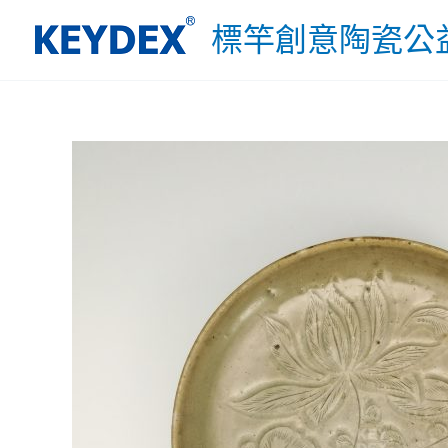
跳
標竿創意陶瓷公
至
主
要
內
容