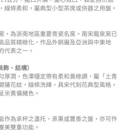
，線條柔和，屬典型小型茶席或供器之用盤。
窯，為浙南地區重要青瓷名窯。南宋龍泉窯已
高品質精緻化，作品外銷遍及亞洲與中東地
的代表之一。
裝飾、結構）
勻厚潤，色澤穩定帶有柔和黃綠調，屬「土青
開蓮花紋，線條洗練，具宋代刻花典型風格，
呈米黃偏赭色。
能作為承杯之盞托、承果或置香之盤，亦可作
審美雙重功能。