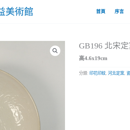
益美術館
首頁
序言
GB196 北
高4.6x19cm
分類:
印花印紋
,
河北定窯
,