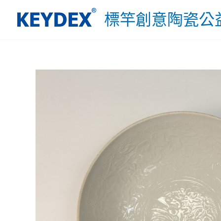
跳
標竿創意陶瓷公
至
主
要
內
容