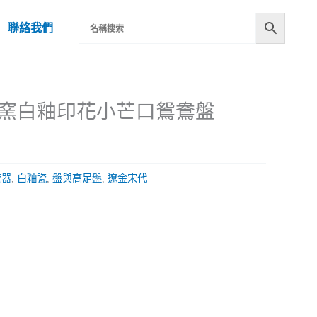
聯絡我們
宋定窯白釉印花小芒口鴛鴦盤
瓷器
,
白釉瓷
,
盤與高足盤
,
遼金宋代