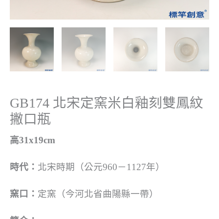
GB174 北宋定窯米白釉刻雙鳳紋
撇口瓶
高31x19cm
時代：
北宋時期（公元960－1127年）
窯口：
定窯（今河北省曲陽縣一帶）