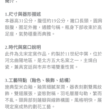
簡介：
1.尺寸與器形描述
本器高31公分，腹徑約19公分，撇口長頸，圓肩
鼓腹，圈足外撇，通體勻稱。瓶身下部收束於高
足座，氣勢穩重而典雅。
2.時代與窯口說明
此件為北宋定窯作品，約製於11世紀中葉，位於
河北曲陽地區，是北方五大名窯之一，主燒白
瓷，兼具宮廷與市井市場雙重性質。
3.工藝特點（釉色、裝飾、結構）
施典型米白釉，釉質細膩潔潤，器表刻劃雙鳳紋
飾，雙翅展張，姿態對稱，羽毛層層勾勒，繁而
不亂。頸肩部刻蓮瓣與線飾構圖，風格明快，展
現定窯成熟的劃花工藝。