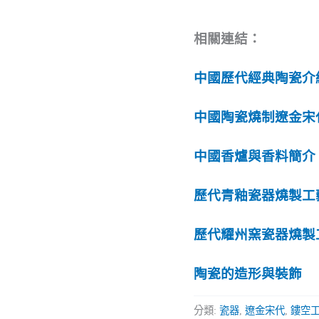
相關連結：
中國歷代經典陶瓷介
中國陶瓷燒制遼金宋
中國香爐與香料簡介
歷代青釉瓷器燒製工
歷代耀州窯瓷器燒製
陶瓷的造形與裝飾
分類:
瓷器
,
遼金宋代
,
鏤空