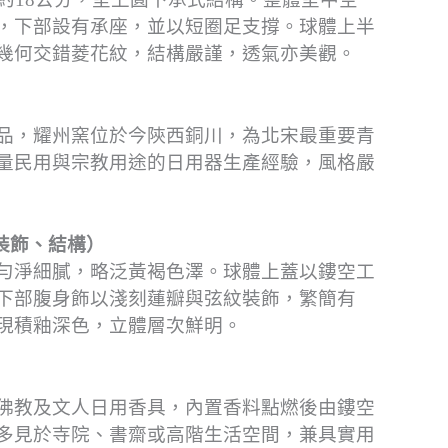
，下部設有承座，並以短圈足支撐。球體上半
幾何交錯菱花紋，結構嚴謹，透氣亦美觀。
品，耀州窯位於今陝西銅川，為北宋最重要青
量民用與宗教用途的日用器生產經驗，風格嚴
裝飾、結構）
勻淨細膩，略泛黃褐色澤。球體上蓋以鏤空工
下部腹身飾以淺刻蓮瓣與弦紋裝飾，繁簡有
現積釉深色，立體層次鮮明。
佛教及文人日用香具，內置香料點燃後由鏤空
多見於寺院、書齋或高階生活空間，兼具實用