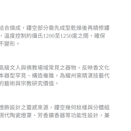
結合燒成，鏤空部分需先成型乾燥後再精修鏤
溫度控制約攝氏1200至1250度之間，確保
不變形。
高級文人與佛教場域常見之器物，反映香文化
本器型罕見、構造複雜，為耀州窯精湛技藝代
的藝術與宗教研究價值。
燈飾設計之靈感來源，鏤空幾何紋樣與分體組
現代陶瓷燈罩、芳香擴香器等功能性設計，兼