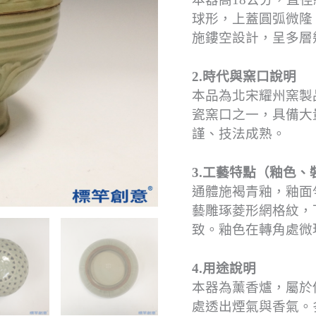
球形，上蓋圓弧微隆
施鏤空設計，呈多層
2.時代與窯口說明
本品為北宋耀州窯製
瓷窯口之一，具備大
謹、技法成熟。
3.工藝特點（釉色、
通體施褐青釉，釉面
藝雕琢菱形網格紋，
致。釉色在轉角處微
4.用途說明
本器為薰香爐，屬於
處透出煙氣與香氣。