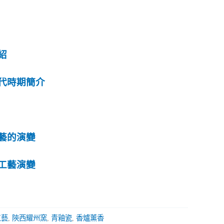
紹
代時期簡介
藝的演變
工藝演變
工藝
,
陝西耀州窯
,
青釉瓷
,
香爐薰香