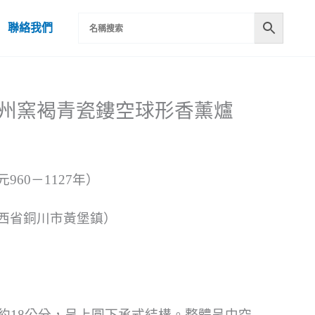
聯絡我們
宋耀州窯褐青瓷鏤空球形香薰爐
960－1127年）
西省銅川市黃堡鎮）
徑約18公分，呈上圓下承式結構。整體呈中空