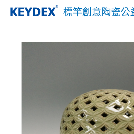
跳
標竿創意陶瓷公
至
主
要
內
容