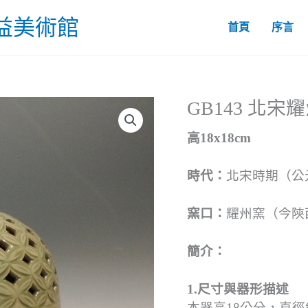
益美術館
首頁
序言
GB143 北
高18x18cm
時代：
北宋時期（公元
窯口：
耀州窯（今陝
簡介：
1.尺寸與器形描述
本器高18公分，直