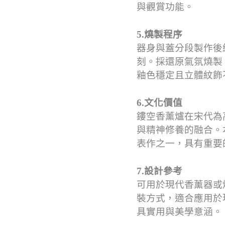
與觀賞功能。
5.燒製程序
器身與蓋分段製作後
刻。採還原氣氛燒製，
釉色穩定且立體紋飾
6.文化價值
鏤空香薰爐在宋代為
與精神修養的融合。
表作之一，具有重要
7.設計參考
可用於現代香薰器或
裝方式，適合應用於
具實用與美學意涵。