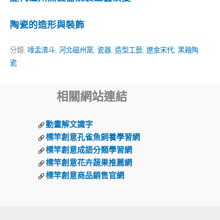
陶瓷的造形與裝飾
分類:
唾盂渣斗
,
河北磁州窯
,
瓷器
,
造型工藝
,
遼金宋代
,
黑釉陶
瓷
相關網站連結
動畫解文識字
標竿創意孔雀魚飼養學習網
標竿創意成語分類學習網
標竿創意花卉蔬果推薦網
標竿創意商品銷售官網