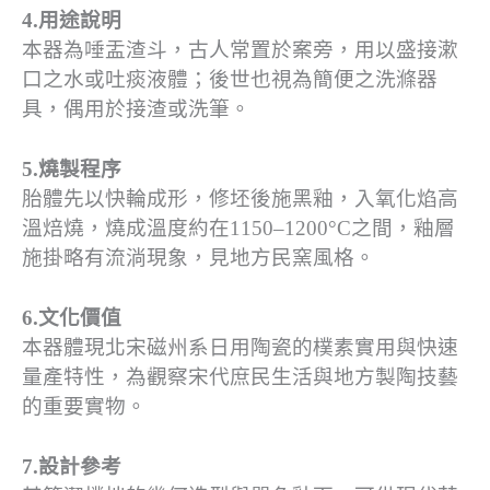
4.用途說明
本器為唾盂渣斗，古人常置於案旁，用以盛接漱
口之水或吐痰液體；後世也視為簡便之洗滌器
具，偶用於接渣或洗筆。
5.燒製程序
胎體先以快輪成形，修坯後施黑釉，入氧化焰高
溫焙燒，燒成溫度約在1150–1200°C之間，釉層
施掛略有流淌現象，見地方民窯風格。
6.文化價值
本器體現北宋磁州系日用陶瓷的樸素實用與快速
量產特性，為觀察宋代庶民生活與地方製陶技藝
的重要實物。
7.設計參考