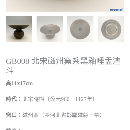
GB008 北宋磁州窯系黑釉唾盂渣
斗
高11x17cm
時代：
北宋時期（公元960－1127年）
窯口：
磁州窯（今河北省邯鄲磁縣一帶）