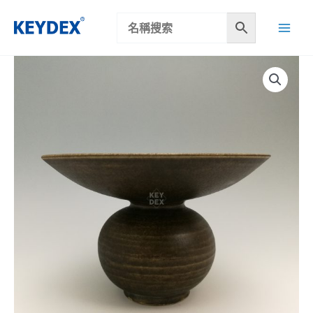
跳
至
主
要
內
容