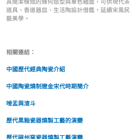
其簡潔樸拙的幾何造型與單色釉面，可供現代茶
道具、香道器皿、生活陶設計借鑑，延續宋風民
藝美學。
相關連結：
中國歷代經典陶瓷介紹
中國陶瓷燒制遼金宋代時期簡介
唾盂與渣斗
歷代黑釉瓷器燒製工藝的演變
歷代磁州窯瓷器燒製工藝演變