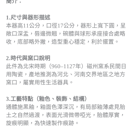
簡介：
1.尺寸與器形描述
本器高11公分，口徑17公分，器形上寬下圓，呈
敞口深盂，唇邊微翹，碗體與球形承座接合處略
收，底部略外撇，造型重心穩定，利於擺置。
2.時代與窯口說明
此件為北宋時期（960–1127年）磁州窯系民間日
用陶瓷，產地推測為河北、河南交界地區之地方
窯口，屬實用性生活器具。
3.工藝特點（釉色、裝飾、結構）
通體施黑釉，釉面色澤深沉，有局部釉薄處見胎
土之自然過渡，表面光滑微帶啞光，胎體厚實，
旋痕明顯，為快速製作痕跡。