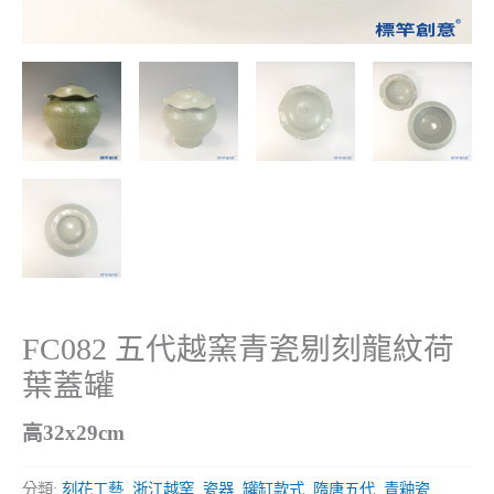
FC082 五代越窯青瓷剔刻龍紋荷
葉蓋罐
高32x29cm
分類:
刻花工藝
,
浙江越窯
,
瓷器
,
罐缸款式
,
隋唐五代
,
青釉瓷