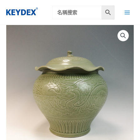
跳
至
主
要
內
容