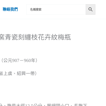
聯絡我們
代越窯青瓷刻纏枝花卉紋梅瓶
公元907－960年）
省上虞、紹興一帶）
公分，腹最大徑12.5公分，屬細頸小口、長腹下