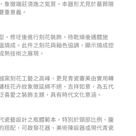
，象徵端莊清逸之氣質。本器形尤見於墓葬隨
雙重意義。
型，修坯後進行刻花裝飾，待乾燥後通體施
溫燒成。此件之刻花與釉色協調，顯示燒成控
成熟技術之展現。
越窯刻花工藝之高峰，更見青瓷審美由實用轉
纏枝花卉紋象徵延綿不絕、吉祥如意，為五代
泛喜愛之裝飾主題，具有時代文化意涵。
代瓷藝設計之瓶體範本，特別於頸部比例、腹
的搭配，可啟發花器、美術陳設器或現代青瓷