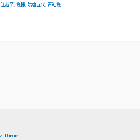
浙江越窯
,
瓷器
,
隋唐五代
,
青釉瓷
ss Theme