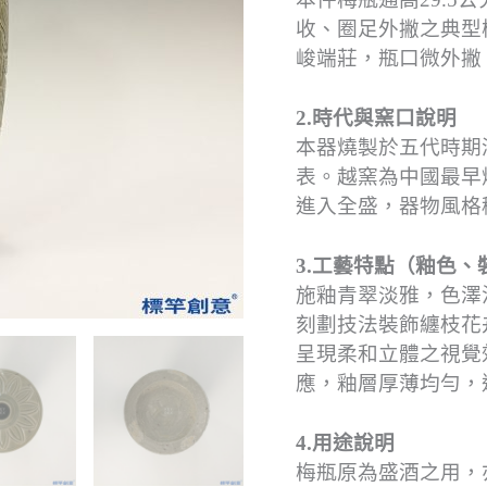
收、圈足外撇之典型
峻端莊，瓶口微外撇
2.時代與窯口說明
本器燒製於五代時期
表。越窯為中國最早
進入全盛，器物風格
3.工藝特點（釉色、
施釉青翠淡雅，色澤
刻劃技法裝飾纏枝花
呈現柔和立體之視覺
應，釉層厚薄均勻，
4.用途說明
梅瓶原為盛酒之用，