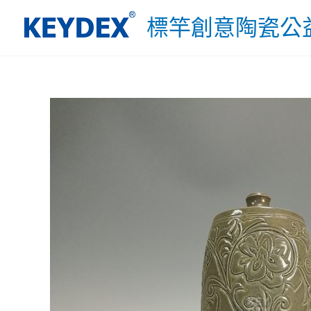
跳
標竿創意陶瓷公
至
主
要
內
容