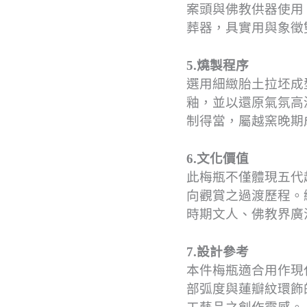
案頭與佛教供器使用
葬器，具實用與象徵
5.燒製程序
選用細緻胎土拉坯成
釉，並以還原氣氛高
制得當，屬越窯晚期
6.文化價值
此梅瓶不僅體現五代
向觀賞之過渡歷程。
時期文人、佛教界廣
7.設計參考
本件梅瓶適合用作現
部弧度與蓮瓣紋環飾