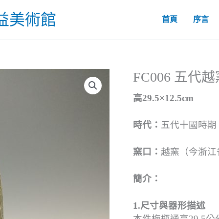
益美術館
首頁
序言
FC006 五
高29.5×12.5cm
時代：
五代十國時期（
窯口：
越窯（今浙江
簡介：
1.尺寸與器形描述
本件梅瓶通高29.5