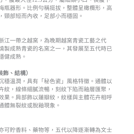
梅瓶器形。比例勻稱挺拔，整體呈橄欖形，高
，頸部短而內收，足部小而穩固。
浙江一帶之越窯，為晚期越窯青瓷工藝之代
燒製成熟青瓷的名窯之一，其發展至五代時已
穩健成熟。
裝飾、結構）
沉穩溫潤，具有「秘色瓷」風格特徵。通體以
卉紋，線條細膩流暢，刻紋下陷而釉層匯聚，
效果。肩部飾以蓮瓣紋，紋樣與主體花卉相呼
通體無裂紋或脫釉現象。
亦可貯香料、藥物等，五代以降逐漸轉為文士