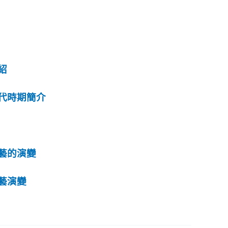
紹
代時期簡介
藝的演變
藝演變