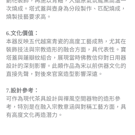
劃花裝飾，再施以青釉，入還原氣氛龍窯高溫一
次燒成。塔式蓋與壺身為分段製作、匹配燒成，
燒製技藝要求高。
6.文化價值：
本器反映五代越窯青瓷的高度工藝成熟，尤其在
裝飾技法與宗教造形的融合方面，具代表性。寶
塔蓋與蓮瓣紋組合，展現當時佛教信仰對日用器
設計的深刻影響。此類作品為宋以前供器文化的
直接先聲，對後來官窯造型影響深遠。
7.設計參考：
可作為現代茶具設計與禪風空間器物的造形參
考，特別是在融入宗教意涵與對稱工藝方面，具
有高度文化再造潛力。