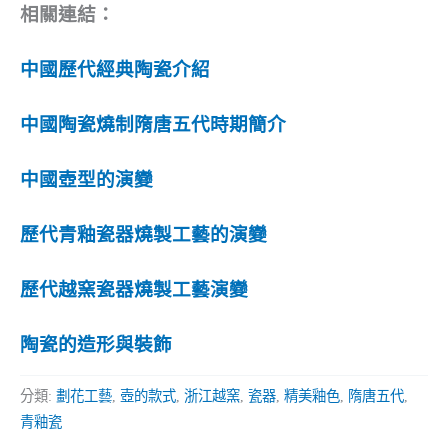
相關連結：
中國歷代經典陶瓷介紹
中國陶瓷燒制隋唐五代時期簡介
中國壺型的演變
歷代青釉瓷器燒製工藝的演變
歷代越窯瓷器燒製工藝演變
陶瓷的造形與裝飾
分類:
劃花工藝
,
壺的款式
,
浙江越窯
,
瓷器
,
精美釉色
,
隋唐五代
,
青釉瓷