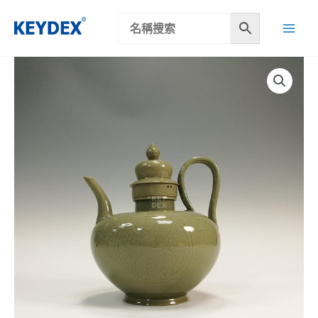
跳
至
主
要
內
容