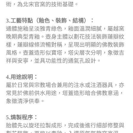
術，為北宋官窯的技術基礎。
3.工藝特點（釉色、裝飾、結構）：
通體施釉呈淡雅青綠色，釉面溫潤細膩，屬越窯
晚期典型青釉。壺身主體以劃花技法裝飾蓮瓣紋
樣，蓮瓣線條流暢對稱，呈現出明顯的佛教裝飾
風格。壺蓋造形似寶塔，塔尖層次分明，象徵吉
祥與安寧，並具功能性的通氣孔設計。
4.用途說明：
屬於日常與宗教場合兼用的注水或注酒器具，亦
常見於佛前供水用途，塔蓋造形暗合佛教意涵，
象徵清淨供奉。
5.燒製程序：
胎體先以旋坯拉製成形，完成後進行細部修整與