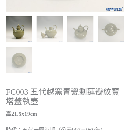
FC003 五代越窯青瓷劃蓮瓣紋寶
塔蓋執壺
高21.5x19cm
時代：
五代十國時期（公元907－960年）