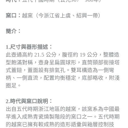
窯口：
越窯（今浙江省上虞、紹興一帶）
簡介：
1.尺寸與器形描述：
此壺通高約 21.5 公分，腹徑約 19 公分，整體造
型飽滿對稱，壺身呈扁圓球形，直筒頸部銜接塔
式蓋鈕，蓋面設有排氣孔。雙耳構造為一側彎
柄、一側直流，配置均衡穩定，底部略收，附淺
圈足。
2.時代與窯口說明：
出自五代時期浙江地區的越窯，該窯系為中國最
早進入成熟青瓷燒製階段的窯口之一。五代時期
的越窯已擁有較成熟的造形語彙與釉層控制技