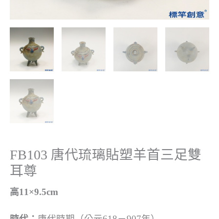
FB103 唐代琉璃貼塑羊首三足雙
耳尊
高11×9.5cm
時代：
唐代時期（公元618－907年）