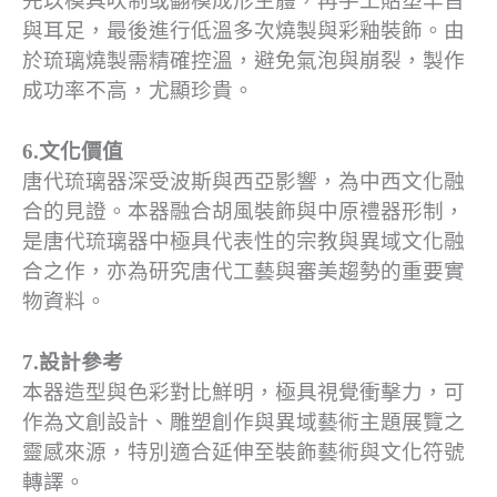
先以模具吹制或翻模成形主體，再手工貼塑羊首
與耳足，最後進行低溫多次燒製與彩釉裝飾。由
於琉璃燒製需精確控溫，避免氣泡與崩裂，製作
成功率不高，尤顯珍貴。
6.文化價值
唐代琉璃器深受波斯與西亞影響，為中西文化融
合的見證。本器融合胡風裝飾與中原禮器形制，
是唐代琉璃器中極具代表性的宗教與異域文化融
合之作，亦為研究唐代工藝與審美趨勢的重要實
物資料。
7.設計參考
本器造型與色彩對比鮮明，極具視覺衝擊力，可
作為文創設計、雕塑創作與異域藝術主題展覽之
靈感來源，特別適合延伸至裝飾藝術與文化符號
轉譯。