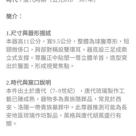
簡介：
1.尺寸與器形描述
本器高11公分，寬9.5公分，整體為球腹尊形，短
頸微侈口，肩部對稱設雙環耳，器底設三足成鼎
立式支撐。尊腹正中貼塑一尊立體羊首，造型突
出於腹面，形成視覺焦點。
2.時代與窯口說明
本件出土於唐代（7–9世紀），唐代琉璃製作工
藝已臻成熟，器物多為貴族隨葬品，常見於西
安、洛陽一帶貴族墓葬中。此尊器推測可能為長
安地區琉璃作坊製品，風格與唐代胡風盛行有
關。