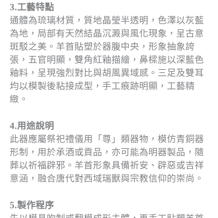
3.工藝特點
通體為琉璃材質，質地晶瑩半透明，色澤以灰藍
為地，局部有天然結晶沉澱與風化現象，呈古意
斑駁之美。羊首貼塑於器腹中央，形象抽象誇
張，五官明顯，雙角紅釉描繪，鼻樑施以深藍色
釉料，呈現強烈對比與胡風異域感。三足及雙耳
均以模製後粘接成型，手工痕跡明顯，工藝精
緻。
4.用途說明
此器應屬祭祀禮儀用「尊」類器物，模仿青銅器
形制，用於承酒或貢品，亦可能為明器製品，隨
葬以祈福辟邪。羊首形象具備祈安、辟惡或吉祥
意涵，融合唐代對西域瑞獸與宗教信仰的崇尚。
5.製作程序