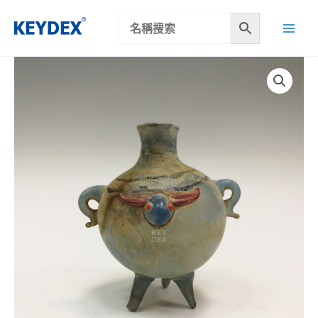
跳
至
主
要
內
容