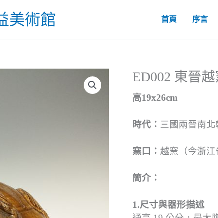
益美術館
首頁
序言
ED002 東
高19x26cm
時代：
三國兩晉南北朝
窯口：
越窯（今浙江
簡介：
1.尺寸與器形描述
通高 19 公分，最