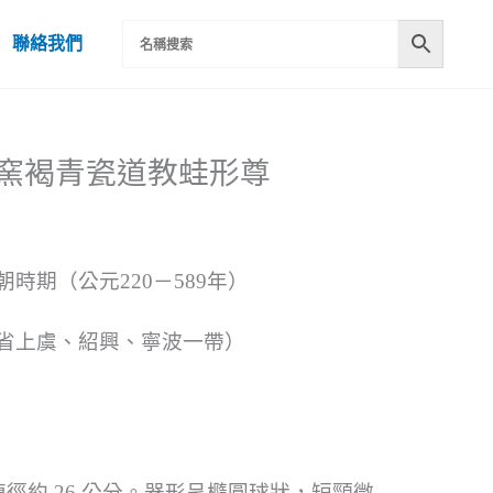
聯絡我們
晉越窯褐青瓷道教蛙形尊
時期（公元220－589年）
省上虞、紹興、寧波一帶）
大腹徑約 26 公分。器形呈橢圓球狀，短頸微