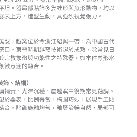
平坦。器肩部貼飾多隻蛙形與魚形動物，均以
器表上方，造型生動，具強烈視覺張力。
燒製，越窯位於今浙江紹興一帶，為中國古代
窯口。東晉時期越窯技術趨於成熟，除常見日
於宗教象徵與功能性之特殊器，如本件尊形水
象徵意涵的融合。
裝飾、結構）
偏褐黃，光澤沉穩，屬越窯中後期常見釉調。
塑於器表，比例得當，構圖巧妙，展現手工貼
結合。貼飾施釉均勻，釉層流暢自然，局部可