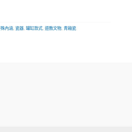
特殊內涵
,
瓷器
,
罐缸款式
,
道教文物
,
青釉瓷