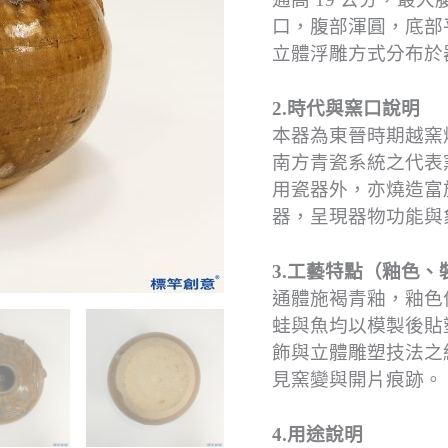
口，腹部渾圓，底部
立體浮雕方式分布於
2.時代與窯口說明
本器為東晉時期越窯
南方青瓷系統之代表
用瓷器外，亦燒造富
器，呈現器物功能與
3.工藝特點（釉色、
通體施褐青釉，釉色
蛙與魚均以模製後貼
飾與立體雕塑技法之
見窯變與開片痕跡。
4.用途說明