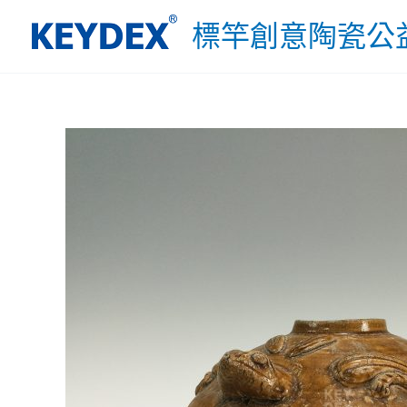
跳
標竿創意陶瓷公
至
主
要
內
容