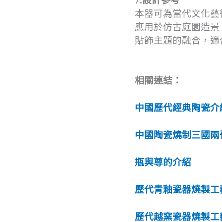
7.設計參考
本器可為當代文化藝
應用於仿古庭園造景
貼飾主題的融合，適
相關連結：
中國歷代經典陶瓷介
中國陶瓷燒制三國兩
瓶與尊的介紹
歷代青釉瓷器燒製工
歷代越窯瓷器燒製工