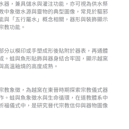
水器，兼具儲水與灌注功能，亦可視為供水祭
教中象徵水源與靈物的典型圖像，常見於驅邪
能與「五行屬水」概念相關，器形與裝飾顯示
宗教功能。
部分以模印或手塑成形後貼附於器表，再通體
成。蛙與魚形貼飾與器身結合牢固，顯示越窯
與高溫釉燒的高度成熟。
宗教象徵，為越窯在東晉時期探索宗教儀式器
作。蛙與魚象徵水與生命循環，在道教體系中
祈福儀式中，是研究晉代宗教信仰與器物圖像