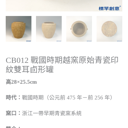
CB012 戰國時期越窯原始青瓷印
紋雙耳卣形罐
高28×25.5cm
時代：
戰國時期（公元前 475 年－前 256 年）
窯口：
浙江一帶早期青瓷窯系統