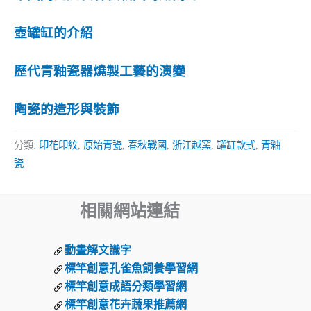
壺罐缸的介紹
歷代青釉瓷器燒製工藝的演變
陶瓷的造形與裝飾
分類:
印花印紋
,
原始青瓷
,
春秋戰國
,
浙江越窯
,
罐缸款式
,
青釉
瓷
相關網站連結
動畫解文識字
標竿創意孔雀魚飼養學習網
標竿創意成語分類學習網
標竿創意花卉蔬果推薦網