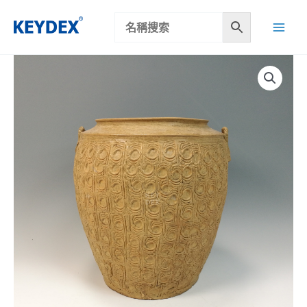
跳
至
主
要
內
容