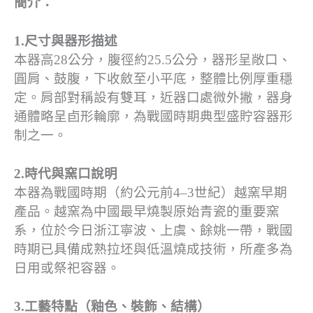
簡介：
1.尺寸與器形描述
本器高28公分，腹徑約25.5公分，器形呈敞口、
圓肩、鼓腹，下收斂至小平底，整體比例厚重穩
定。肩部對稱設有雙耳，近器口處微外撇，器身
通體略呈卣形輪廓，為戰國時期典型盛貯容器形
制之一。
2.時代與窯口說明
本器為戰國時期（約公元前4–3世紀）越窯早期
產品。越窯為中國最早燒製原始青瓷的重要窯
系，位於今日浙江寧波、上虞、餘姚一帶，戰國
時期已具備成熟拉坯與低溫燒成技術，所產多為
日用或祭祀容器。
3.工藝特點（釉色、裝飾、結構）