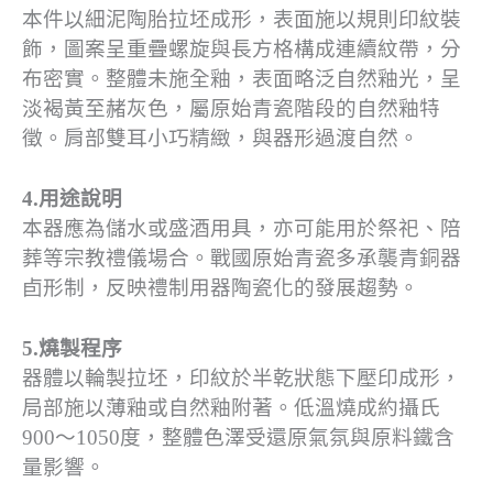
本件以細泥陶胎拉坯成形，表面施以規則印紋裝
飾，圖案呈重疊螺旋與長方格構成連續紋帶，分
布密實。整體未施全釉，表面略泛自然釉光，呈
淡褐黃至赭灰色，屬原始青瓷階段的自然釉特
徵。肩部雙耳小巧精緻，與器形過渡自然。
4.用途說明
本器應為儲水或盛酒用具，亦可能用於祭祀、陪
葬等宗教禮儀場合。戰國原始青瓷多承襲青銅器
卣形制，反映禮制用器陶瓷化的發展趨勢。
5.燒製程序
器體以輪製拉坯，印紋於半乾狀態下壓印成形，
局部施以薄釉或自然釉附著。低溫燒成約攝氏
900～1050度，整體色澤受還原氣氛與原料鐵含
量影響。