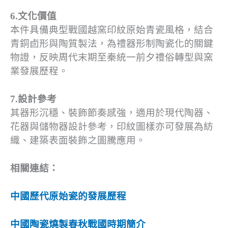
6.文化價值
本件具備典型戰國越窯印紋原始青瓷風格，結合
青銅卣形與陶質製法，為禮器形制陶瓷化的關鍵
物證，反映周代末期至秦統一前夕禮俗轉型與窯
業發展歷程。
7.設計參考
其器形沉穩、裝飾節奏感強，適用於現代陶器、
花器與儲物器設計參考，印紋圖樣亦可發展為紡
織、建築表面裝飾之圖騰應用。
相關連結：
中國歷代原始瓷的發展歷程
中國陶瓷燒製春秋戰國時期簡介