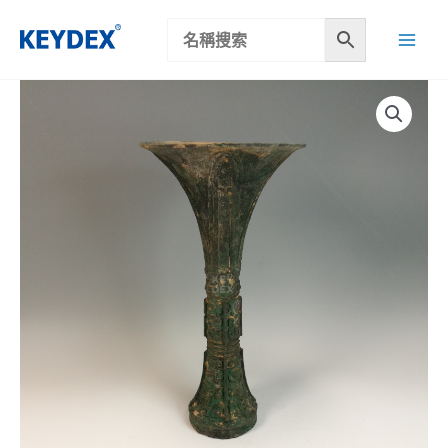
跳
至
主
要
內
容