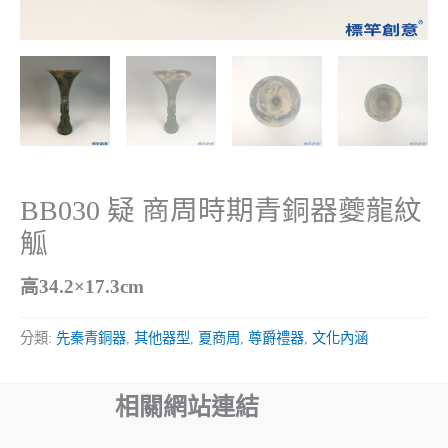
BB030 疑 商周時期青銅器夔龍紋
觚
高34.2×17.3cm
分類:
先秦青銅器
,
其他器型
,
夏商周
,
尊爵禮器
,
文化內涵
相關網站連結