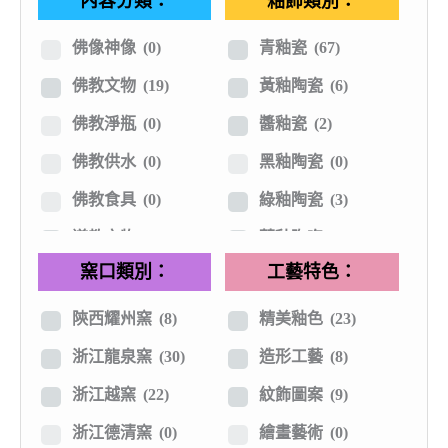
內容分類：
釉飾類別：
其他材質
(0)
隋唐五代
(32)
遼金宋代
(59)
佛像神像
(0)
青釉瓷
(67)
元明時期
(16)
佛教文物
(19)
黃釉陶瓷
(6)
清代民初
(2)
佛教淨瓶
(0)
醬釉瓷
(2)
建國現代
(1)
佛教供水
(0)
黑釉陶瓷
(0)
日本近代
(3)
佛教食具
(0)
綠釉陶瓷
(3)
道教文物
(8)
藍釉陶瓷
(7)
窯口類別：
工藝特色：
尊爵禮器
(1)
紅釉陶瓷
(3)
擺件陳設器
(2)
白釉瓷
(12)
陝西耀州窯
(8)
精美釉色
(23)
雙龍柄瓶
(0)
青白瓷
(9)
浙江龍泉窯
(30)
造形工藝
(8)
文房用具
(0)
青花釉裡紅
(2)
浙江越窯
(22)
紋飾圖案
(9)
有趣陶瓷
(0)
褐色釉瓷
(0)
浙江德清窯
(0)
繪畫藝術
(0)