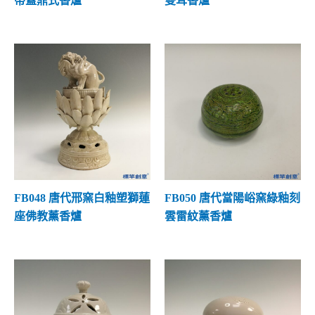
帶蓋鼎式香爐
雙耳香爐
FB048 唐代邢窯白釉塑獅蓮
FB050 唐代當陽峪窯綠釉刻
座佛教薰香爐
雲雷紋薰香爐