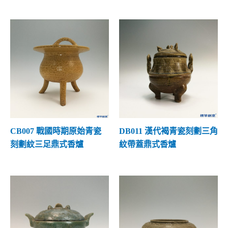
盒的款式
(0)
河南鈞窯
(8)
人物動物
(1)
瓶的款式
(0)
河南汝窯
(1)
梅瓶款式
(0)
福建建窯
(0)
玉壺春瓶
(0)
福建德化窯
(0)
壺的款式
(0)
福建將樂窯
(0)
飲茶器具
(0)
福建建寧窯
(0)
盞與盞托
(0)
CB007 戰國時期原始青瓷
DB011 漢代褐青瓷刻劃三角
內蒙缸瓦窯
(0)
刻劃紋三足鼎式香爐
紋帶蓋鼎式香爐
杯與高足杯
(0)
台灣曉芳窯
(0)
碗與高足碗
(0)
河南鞏義窯
(3)
盤與高足盤
(0)
南宋官窯
(3)
缽盂盆款式
(0)
其他窯口
(2)
罐缸款式
(0)