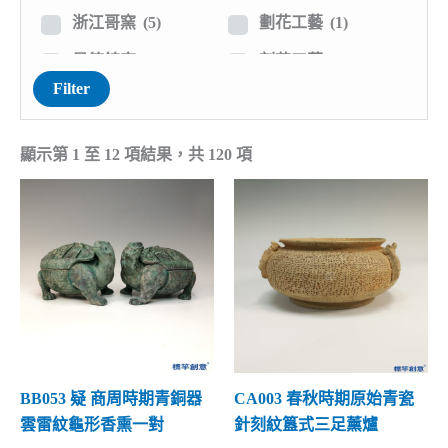
穀倉瓶罐
(0)
鈞釉瓷
(8)
浙江哥窯
(5)
劃花工藝
(1)
陪葬陶瓷
(0)
絞胎瓷
(0)
景德鎮窯
(2)
刻花工藝
(19)
Filter
鼎的款式
(15)
結晶釉
(0)
江西吉州窯
(1)
剔花工藝
(1)
鬲的款式
(16)
三彩陶瓷
(4)
江西湖田窯
(9)
貼塑工藝
(14)
顯示第 1 至 12 項結果，共 120 項
豆與將軍罐
(1)
彩繪陶瓷
(2)
江西洪州窯
(0)
印花印紋
(2)
銅鏡與鑒
(0)
其他外觀
(6)
湖南長沙窯
(0)
出筋露胎
(10)
陶鼓瓷鼓
(0)
河北磁州窯
(3)
鏤空工藝
(16)
頭枕脈枕
(0)
河北定窯
(2)
特殊工藝
(0)
香爐薰香
(120)
河北邢窯
(5)
特殊內涵
(33)
燭台油燈
(0)
河南相州窯
(0)
仿生陶瓷
(3)
唾盂渣斗
(0)
BB053 疑 商周時期青銅器
CA003 春秋時期原始青瓷
河南當陽峪窯
(1)
仿古陶瓷
(21)
雲雷紋龜形香熏一對
針刻紋簋式三足薰爐
花盆花器
(0)
河南魯山窯
(0)
受外來文化
(1)