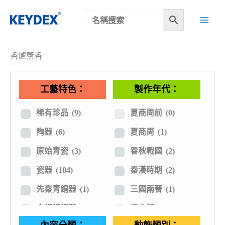
跳
至
主
要
香爐薰香
內
容
工藝特色：
製作年代：
稀有珍品
(9)
夏商周前
(0)
陶器
(6)
夏商周
(1)
原始青瓷
(3)
春秋戰國
(2)
瓷器
(104)
秦漢時期
(2)
先秦青銅器
(1)
三國兩晉
(1)
金銀銅錫器
(6)
南北朝
(1)