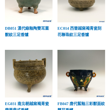
不明窯口
(5)
其他器型
(0)
DB051 漢代綠釉陶雙耳蓋
EC014 西晉越窯褐青瓷刻
獸紋三足香爐
花聯珠紋三足香爐
EG031 南北朝越窯褐青瓷
FB047 唐代藍釉三彩獸面紋