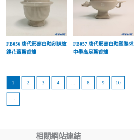
FB056 唐代邢窯白釉刻線紋
FB057 唐代邢窯白釉塑鴨求
鏤花蓋薰香爐
中舉高足薰香爐
1
2
3
4
...
8
9
10
→
相關網站連結