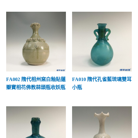
盒的款式
(0)
河南鈞窯
(10)
文化內涵
(17)
瓶的款式
(134)
河南汝窯
(1)
特殊工藝
(10)
梅瓶款式
(0)
福建建窯
(0)
玉壺春瓶
(0)
福建德化窯
(0)
壺的款式
(0)
福建將樂窯
(1)
飲茶器具
(0)
福建建寧窯
(0)
盞與盞托
(0)
FA002 隋代相州窯白釉貼蓮
FA010 隋代孔雀藍琉璃雙耳
內蒙缸瓦窯
(2)
瓣寶相花佛教蒜頭瓶收妖瓶
小瓶
杯與高足杯
(0)
台灣曉芳窯
(0)
碗與高足碗
(0)
河南鞏義窯
(0)
盤與高足盤
(0)
南宋官窯
(4)
缽盂盆款式
(0)
其他窯口
(2)
罐缸款式
(0)