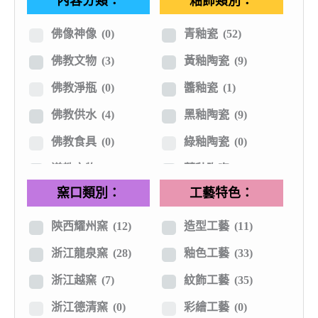
內容分類：
釉飾類別：
其他材質
(2)
隋唐五代
(13)
遼金宋代
(80)
佛像神像
(0)
青釉瓷
(52)
元明時期
(14)
佛教文物
(3)
黃釉陶瓷
(9)
清代民初
(20)
佛教淨瓶
(0)
醬釉瓷
(1)
建國現代
(2)
佛教供水
(4)
黑釉陶瓷
(9)
日本近代
(3)
佛教食具
(0)
綠釉陶瓷
(0)
道教文物
(2)
藍釉陶瓷
(10)
窯口類別：
工藝特色：
尊爵禮器
(0)
紅釉陶瓷
(9)
擺件陳設器
(9)
白釉瓷
(14)
陝西耀州窯
(12)
造型工藝
(11)
雙龍柄瓶
(0)
青白瓷
(4)
浙江龍泉窯
(28)
釉色工藝
(33)
文房用具
(0)
青花釉裡紅
(10)
浙江越窯
(7)
紋飾工藝
(35)
有趣陶瓷
(1)
褐色釉瓷
(2)
浙江德清窯
(0)
彩繪工藝
(0)