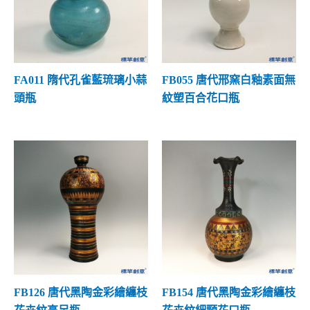
不明窯口
(2)
其他器型
(0)
FA011 隋代孔雀藍琉璃小蒜
FB055 唐代邢窯白釉素面無
頭瓶
紋塑百合花口瓶
FB126 唐代黑陶金彩繪纏枝
FB154 唐代黑陶金彩繪纏枝