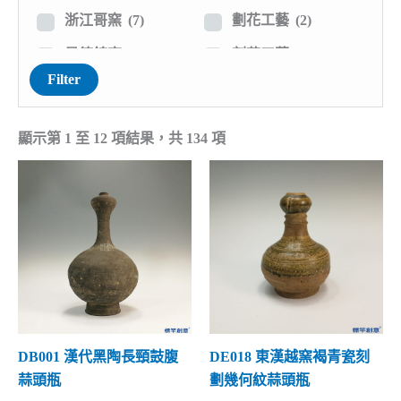
穀倉瓶罐
(0)
鈞釉瓷
(11)
浙江哥窯
(7)
劃花工藝
(2)
陪葬陶瓷
(0)
絞胎瓷
(0)
景德鎮窯
(20)
刻花工藝
(23)
Filter
鼎的款式
(0)
結晶釉
(2)
江西吉州窯
(4)
剔花工藝
(2)
鬲的款式
(0)
三彩陶瓷
(2)
江西湖田窯
(5)
印花工藝
(0)
顯示第 1 至 12 項結果，共 134 項
豆與將軍罐
(0)
彩繪陶瓷
(14)
江西洪州窯
(0)
貼塑工藝
(6)
銅鏡與鑒
(0)
其他外觀
(8)
湖南長沙窯
(0)
鏤空工藝
(2)
陶鼓瓷鼓
(0)
河北磁州窯
(4)
露胎工藝
(1)
頭枕脈枕
(0)
河北定窯
(9)
仿古工藝
(2)
香爐薰香
(0)
河北邢窯
(1)
仿生造型
(11)
燭台油燈
(0)
河南相州窯
(1)
人物造型
(0)
唾盂渣斗
(0)
DB001 漢代黑陶長頸鼓腹
DE018 東漢越窯褐青瓷刻
河南當陽峪窯
(0)
動物造型
(0)
蒜頭瓶
劃幾何紋蒜頭瓶
花盆花器
(0)
河南魯山窯
(0)
異域風格
(1)