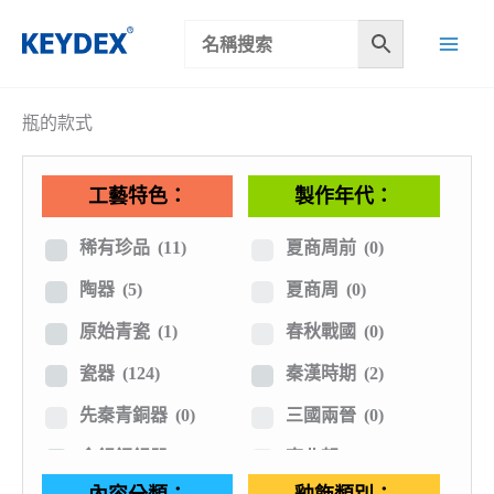
跳
至
主
要
瓶的款式
內
容
工藝特色：
製作年代：
稀有珍品
(11)
夏商周前
(0)
陶器
(5)
夏商周
(0)
原始青瓷
(1)
春秋戰國
(0)
瓷器
(124)
秦漢時期
(2)
先秦青銅器
(0)
三國兩晉
(0)
金銀銅錫器
(2)
南北朝
(0)