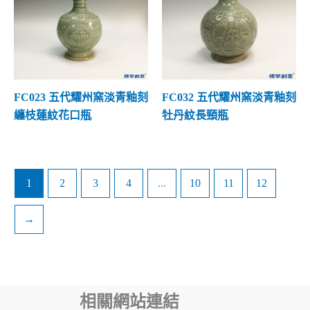
FC023 五代耀州窯淡青釉刻
FC032 五代耀州窯淡青釉刻
纏枝蓮紋花口瓶
牡丹紋長頸瓶
1
2
3
4
...
10
11
12
→
相關網站連結