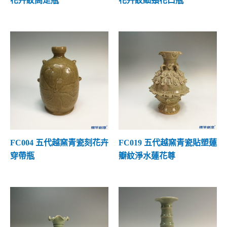
花卉紋高足瓶
花卉紋細頸花口瓶
FC004 五代越窯青瓷刻花卉
FC019 五代越窯青瓷貼塑蓮
穿帶瓶
瓣紋淨水蓮花尊