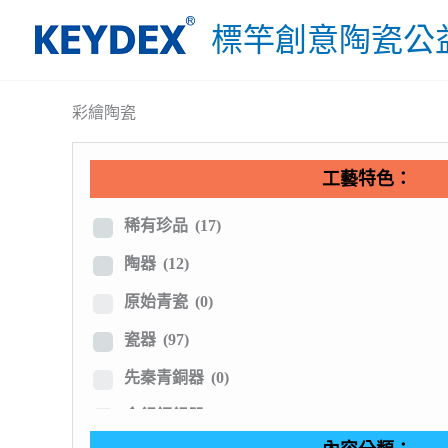
跳
標竿創意陶瓷公
至
主
要
彩繪陶瓷
內
容
工藝特色：
稀有珍品
(17)
陶器
(12)
原始青瓷
(0)
瓷器
(97)
先秦青銅器
(0)
金銀銅錫器
(0)