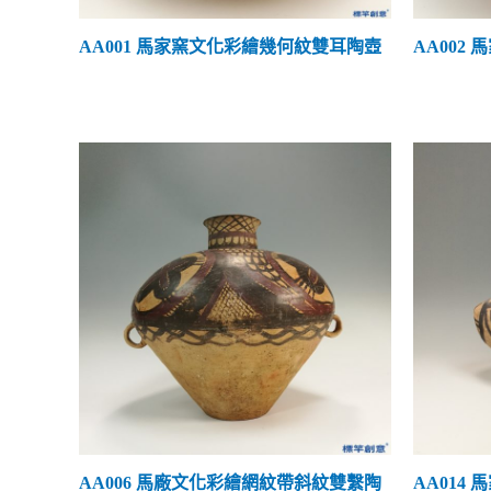
盒的款式
(0)
河南鈞窯
(0)
AA001 馬家窯文化彩繪幾何紋雙耳陶壺
AA002
瓶的款式
(14)
河南汝窯
(0)
梅瓶款式
(9)
福建建窯
(0)
玉壺春瓶
(5)
福建德化窯
(1)
壺的款式
(12)
福建將樂窯
(0)
飲茶器具
(2)
福建建寧窯
(0)
盞與盞托
(1)
內蒙缸瓦窯
(0)
杯與高足杯
(6)
台灣曉芳窯
(4)
碗與高足碗
(7)
河南鞏義窯
(5)
盤與高足盤
(9)
南宋官窯
(0)
缽盂盆款式
(4)
其他窯口
(2)
AA006 馬廠文化彩繪網紋帶斜紋雙繫陶
AA014
罐缸款式
(15)