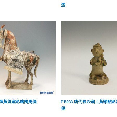
壺
 北魏黃堡窯彩繪陶馬俑
FB033 唐代長沙窯土黃釉點
俑