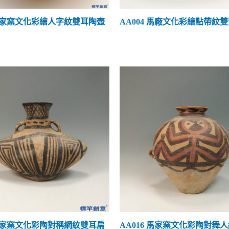
文化內涵
(0)
 馬家窯文化彩繪人字紋雙耳陶壺
AA004 馬廠文化彩繪點帶紋
特殊工藝
(4)
 馬家窯文化彩陶對稱網紋雙耳扁
AA016 馬家窯文化彩陶對舞