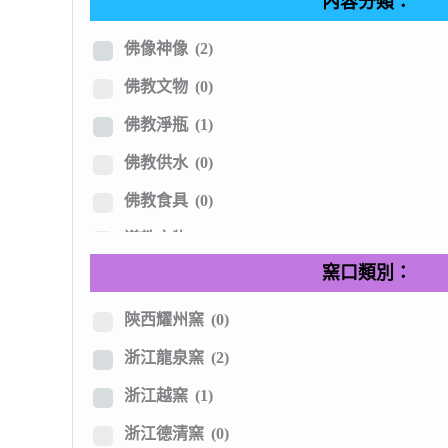
內容分類：
其他材質
(0)
佛像神像
(2)
佛教文物
(0)
佛教淨瓶
(1)
佛教供水
(0)
佛教食具
(0)
道教文物
(0)
窯口類別：
尊爵禮器
(5)
擺件陳設器
(3)
陝西耀州窯
(0)
雙龍柄瓶
(0)
浙江龍泉窯
(2)
文房用具
(7)
浙江越窯
(1)
有趣陶瓷
(4)
浙江德清窯
(0)