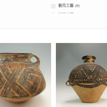
鈞釉瓷
(0)
劃花工藝
(0)
絞胎瓷
(1)
刻花工藝
(2)
結晶釉
(0)
剔花工藝
(0)
三彩陶瓷
(1)
印花工藝
(0)
彩繪陶瓷
(109)
貼塑工藝
(1)
其他外觀
(0)
鏤空工藝
(0)
露胎工藝
(0)
仿古工藝
(1)
仿生造型
(1)
人物造型
(4)
動物造型
(0)
異域風格
(0)