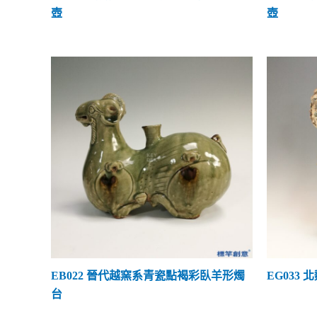
不明窯口
(14)
壺
壺
其他器型
(10)
EB022 晉代越窯系青瓷點褐彩臥羊形燭
EG033
台