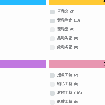
隋唐五代
(8)
遼金宋代
(9)
青釉瓷
(3)
元明時期
(31)
黃釉陶瓷
(13)
清代民初
(39)
醬釉瓷
(0)
建國現代
(9)
黑釉陶瓷
(0)
日本近代
(3)
綠釉陶瓷
(0)
藍釉陶瓷
(2)
紅釉陶瓷
(10)
白釉瓷
(21)
造型工藝
(2)
青白瓷
(0)
釉色工藝
(0)
青花釉裡紅
(4)
紋飾工藝
(108)
褐色釉瓷
(0)
彩繪工藝
(0)