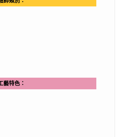
釉飾類別：
工藝特色：