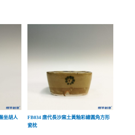
彩盤坐胡人
FB034 唐代長沙窯土黃釉彩繪圓角方形
瓷枕