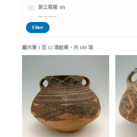
穀倉瓶罐
(0)
浙江哥窯
(0)
陪葬陶瓷
(3)
景德鎮窯
(48)
Filter
鼎的款式
(1)
江西吉州窯
(0)
鬲的款式
(0)
江西湖田窯
(0)
顯示第 1 至 12 項結果，共 109 項
豆與將軍罐
(1)
江西洪州窯
(0)
銅鏡與鑒
(0)
湖南長沙窯
(3)
陶鼓瓷鼓
(1)
河北磁州窯
(7)
頭枕脈枕
(1)
河北定窯
(1)
香爐薰香
(2)
河北邢窯
(0)
燭台油燈
(1)
河南相州窯
(0)
唾盂渣斗
(0)
河南當陽峪窯
(1)
花盆花器
(0)
河南魯山窯
(0)