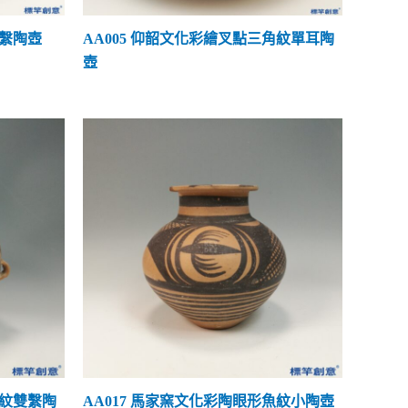
雙繫陶壺
AA005 仰韶文化彩繪叉點三角紋單耳陶
壺
人紋雙繫陶
AA017 馬家窯文化彩陶眼形魚紋小陶壺