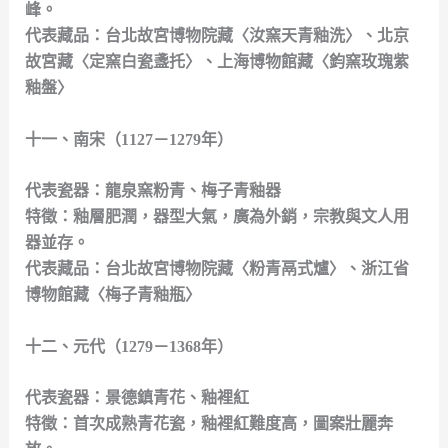
峰。
代表藏品：台北故宮博物院藏〈汝窯天青釉洗〉、北京
故宮藏〈定窯白瓷盞托〉、上海博物館藏〈鈞窯玫瑰紫
釉盤〉
十一、南宋（1127－1279年）
代表瓷器：龍泉窯粉青、梅子青釉器
特徵：釉層肥潤，器型大氣，廣為外銷，宗教與文人用
器並存。
代表藏品：台北故宮博物院藏〈粉青鬲式爐〉、浙江省
博物館藏〈梅子青釉瓶〉
十二、元代（1279－1368年）
代表瓷器：景德鎮青花、釉裡紅
特徵：首次成熟青花瓷，釉裡紅難度高，圖案壯麗奔