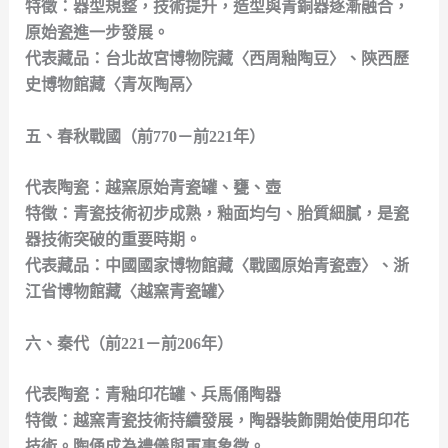
特徵：器型規整，技術提升，造型與青銅器逐漸融合，
原始瓷進一步發展。
代表藏品：台北故宮博物院藏〈西周釉陶豆〉、陝西歷
史博物館藏〈青灰陶鬲〉
五、春秋戰國（前770－前221年）
代表陶瓷：越窯原始青瓷罐、甕、壺
特徵：青瓷技術初步成熟，釉面均勻、胎質細膩，是瓷
器技術突破的重要時期。
代表藏品：中國國家博物館藏〈戰國原始青瓷壺〉、浙
江省博物館藏〈越窯青瓷罐〉
六、秦代（前221－前206年）
代表陶瓷：青釉印花罐、兵馬俑陶器
特徵：越窯青瓷技術持續發展，陶器裝飾開始使用印花
技術。陶俑成為禮儀與軍事象徵。