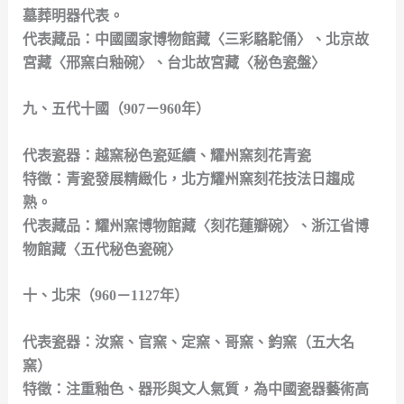
墓葬明器代表。
代表藏品：中國國家博物館藏〈三彩駱駝俑〉、北京故
宮藏〈邢窯白釉碗〉、台北故宮藏〈秘色瓷盤〉
九、五代十國（907－960年）
代表瓷器：越窯秘色瓷延續、耀州窯刻花青瓷
特徵：青瓷發展精緻化，北方耀州窯刻花技法日趨成
熟。
代表藏品：耀州窯博物館藏〈刻花蓮瓣碗〉、浙江省博
物館藏〈五代秘色瓷碗〉
十、北宋（960－1127年）
代表瓷器：汝窯、官窯、定窯、哥窯、鈞窯（五大名
窯）
特徵：注重釉色、器形與文人氣質，為中國瓷器藝術高