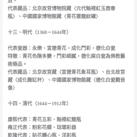
放。
代表藏品：北京故宮博物院藏〈元代釉裡紅玉壺春
瓶〉、中國國家博物館藏〈青花雲龍紋罐〉
十三、明代（1368－1644年）
代表瓷器：永樂、宣德青花，成化鬥彩，德化白瓷
特徵：青花色階多變，鬥彩細膩，德化窯白瓷為佛教藝
術極品。
代表藏品：北京故宮藏〈宣德青花象耳瓶〉、台北故宮
藏〈成化雞缸杯〉、中國國家博物館藏〈德化白瓷觀音
像〉
十四、清代（1644－1912年）
康熙代表：青花五彩、釉裡紅龍瓶
雍正代表：粉彩花蝶、琺瑯彩器
乾隆代表：貼花轉心瓶、洋彩瓶