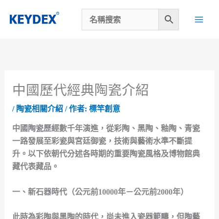
跳
至
主
要
內
容
中國歷代經典陶瓷介紹
/
陶瓷相關介紹
/ 作者:
標竿創意
中國陶瓷歷經數千年演進，從彩陶、黑陶、釉陶、青瓷
一路發展至彩瓷與宮廷御瓷，技術與藝術水準不斷提
升。以下依朝代分述各時期的重要陶瓷風格及博物館典
藏代表藏品。
一、新石器時代（公元前10000年－公元前2000年）
此時為彩陶與黑陶的時代，尚未進入瓷器範疇，但陶藝