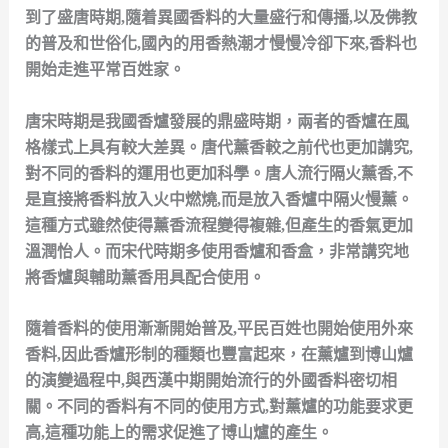
到了盛唐時期,隨着異國香料的大量盛行和傳播,以及佛教
的普及和世俗化,國內的用香熱潮才慢慢冷卻下來,香料也
開始走進平常百姓家。
唐宋時期是我國香爐發展的鼎盛時期，兩者的香爐在風
格樣式上具有較大差異。唐代薰香較之前代也更加講究,
對不同的香料的運用也更加科學。唐人流行隔火薰香,不
是直接將香料放入火中燃燒,而是放入香爐中隔火慢薰。
這種方式雖然使得薰香流程變得複雜,但產生的香氣更加
溫潤怡人。而宋代時期多使用香爐和香盒，非常講究地
將香爐與輔助薰香用具配合使用。
隨着香料的使用漸漸開始普及,平民百姓也開始使用外來
香料,因此香爐形制的種類也豐富起來，在薰爐到博山爐
的演變過程中,與西漢中期開始流行的外國香料密切相
關。不同的香料有不同的使用方式,對薰爐的功能要求更
高,這種功能上的需求促進了博山爐的產生。