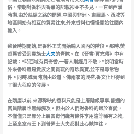
俗，秦朝對香料與香薰的記載卻並不多見，一直到西漢
時期,由於絲綢之路的開通,中國與非洲、東羅馬、西域等
地區開始有相互的貿易往來,外來香料也慢慢開始往國內
輸入。
魏晉時期開始,是香料正式開始輸入國內的階段。那時,焚
香薰香受到貴族士
大夫
的青睞。在《晉書·賈充傳》中有
記載：“時西域有頁奇香,一著人則經月不敬。”說明當時
外來香料還是貴族之間賞玩的奇珍異寶,並不是尋常物
件。同時,魏晉時期由於道、佛兩家的興盛,香文化也得到
了很大程度的發展。
在隋唐以前,來源稀缺的香料只能是上層階級專享,普通的
官員階層也無緣觸及。但由於人們對香料的過於喜愛，
不僅僅只是部分上層富胄們纔有條件享用這等稀有之物,
上至皇室帝王下到普通士大夫都對此心馳神往。