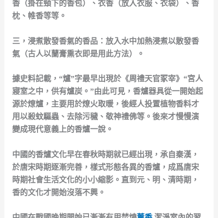
香（掛在頸下的香包）、衣香（放入衣服、衣袋）、香
枕、帷香等等。
三，浸煮散發香氣的香品：放入水中加熱浸煮以散發香
氣（古人以蘭膏熏衣即是用此方法）。
據史料記載，“爐”字最早出現於《周禮天官冢宰》“宮人
寢室之中，供有爐炭。”由此可見，香爐器具從一開始起
源於燎爐，主要用於燎火取暖，後經人投置植物香料才
用以殺蚊驅蟲、去除污穢、敬神禮佛等。後來才慢慢演
變成現代意義上的香爐一說。
中國的香爐文化早在春秋時期就已經出現，承自秦漢，
於唐宋時期逐漸完善，樣式形態各異的香爐，成爲唐宋
時期社會生活文化的小小縮影。直到元、明、清時期，
香的文化才開始沒落不興。
中國在戰國晚期開始已漸漸有用焚燒
薰香
,潔淨室內的習