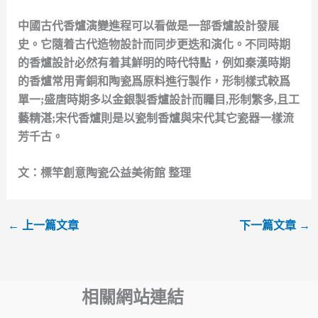
中國古代香爐演變進程可以看做是一部香爐設計發展
史。它隨着古代造物設計而同步更迭和演化。不同時期
的香爐設計必然有着其鮮明的時代特點，例如秦漢時期
的香爐常用青銅和陶瓷爲原料進行製作，形制樣式較爲
單一;盛唐時期多以金銀製香爐設計而矚目,形制繁多,且工
藝精湛;宋代香爐則是以瓷制香爐與宋代其它瓷器一樣流
芳千古。
文：標竿創意陶瓷公益美術館 整理
←
上一篇文章
下一篇文章
→
相關網站連結